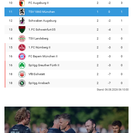
10
FC Augsburg II
2
-2
3
11
TSV 1860 München
1
0
1
12
Schwaben Augsburg
2
-2
1
13
1.FC Schweinfurt 05
2
-4
1
14
TSV Landsberg
2
-2
0
15
1.FC Nürnberg II
2
-3
0
16
FC Bayern München II
2
-3
0
16
SpVgg Greuther Fürth II
2
-3
0
18
VfB Eichstätt
2
-7
0
18
SpVgg Ansbach
2
-7
0
Stand: 06.08.2026 06:10:00