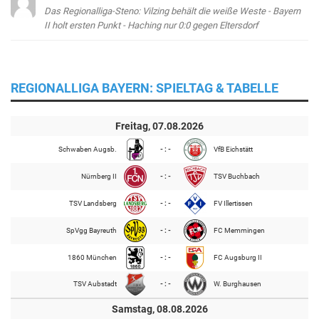
Das Regionalliga-Steno: Vilzing behält die weiße Weste - Bayern
II holt ersten Punkt - Haching nur 0:0 gegen Eltersdorf
REGIONALLIGA BAYERN: SPIELTAG & TABELLE
Freitag, 07.08.2026
Schwaben Augsb.
- : -
VfB Eichstätt
Nürnberg II
- : -
TSV Buchbach
TSV Landsberg
- : -
FV Illertissen
SpVgg Bayreuth
- : -
FC Memmingen
1860 München
- : -
FC Augsburg II
TSV Aubstadt
- : -
W. Burghausen
Samstag, 08.08.2026