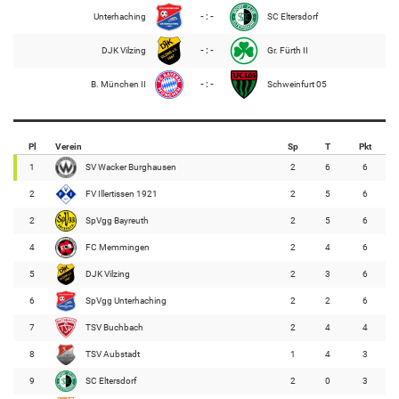
Unterhaching
- : -
SC Eltersdorf
DJK Vilzing
- : -
Gr. Fürth II
B. München II
- : -
Schweinfurt 05
Pl
Verein
Sp
T
Pkt
1
SV Wacker Burghausen
2
6
6
2
FV Illertissen 1921
2
5
6
2
SpVgg Bayreuth
2
5
6
4
FC Memmingen
2
4
6
5
DJK Vilzing
2
3
6
6
SpVgg Unterhaching
2
2
6
7
TSV Buchbach
2
4
4
8
TSV Aubstadt
1
4
3
9
SC Eltersdorf
2
0
3