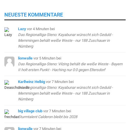
NEUESTE KOMMENTARE
Lazy
vor 4 Minuten
bei
Das Regionalliga-Steno: Kayabunar wünscht sich Geduld -
Memmingen behält weiße Weste - nur 188 Zuschauer in
Nürnberg
lionwalle
vor 5 Minuten
bei
Das Regionalliga-Steno: Vilzing behält die weiße Weste - Bayern
II holt ersten Punkt - Haching nur 0:0 gegen Eltersdorf
Karlheinz Helbig
vor 7 Minuten
bei
Das Regionalliga-Steno: Kayabunar wünscht sich Geduld -
Memmingen behält weiße Weste - nur 188 Zuschauer in
Nürnberg
big village club
vor 7 Minuten
bei
Sturmtalent Calderon bleibt bis 2028
lionwalle
vor 7 Minuten
bei