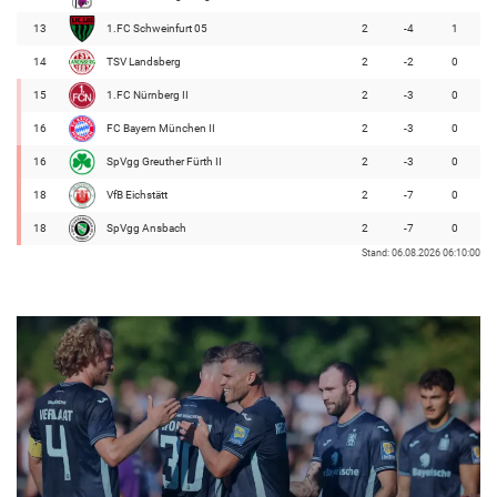
13
1.FC Schweinfurt 05
2
-4
1
14
TSV Landsberg
2
-2
0
15
1.FC Nürnberg II
2
-3
0
16
FC Bayern München II
2
-3
0
16
SpVgg Greuther Fürth II
2
-3
0
18
VfB Eichstätt
2
-7
0
18
SpVgg Ansbach
2
-7
0
Stand: 06.08.2026 06:10:00