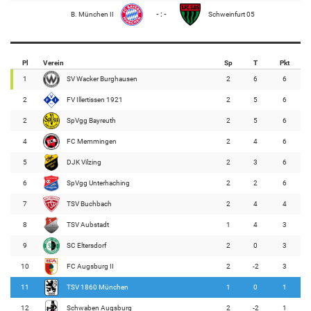
B. München II
- : -
Schweinfurt 05
Pl
Verein
Sp
T
Pkt
1
SV Wacker Burghausen
2
6
6
2
FV Illertissen 1921
2
5
6
2
SpVgg Bayreuth
2
5
6
4
FC Memmingen
2
4
6
5
DJK Vilzing
2
3
6
6
SpVgg Unterhaching
2
2
6
7
TSV Buchbach
2
4
4
8
TSV Aubstadt
1
4
3
9
SC Eltersdorf
2
0
3
10
FC Augsburg II
2
-2
3
11
TSV 1860 München
1
0
1
12
Schwaben Augsburg
2
-2
1