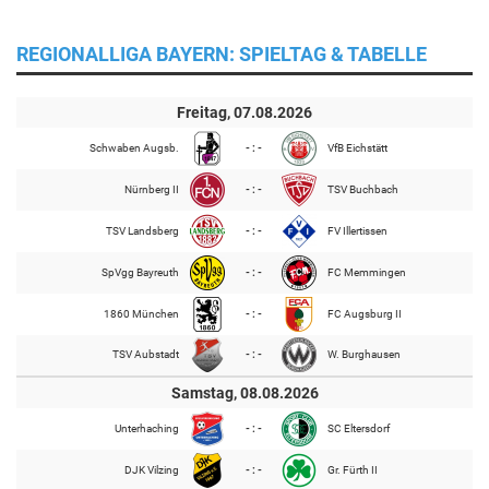
REGIONALLIGA BAYERN: SPIELTAG & TABELLE
Freitag, 07.08.2026
Schwaben Augsb.
- : -
VfB Eichstätt
Nürnberg II
- : -
TSV Buchbach
TSV Landsberg
- : -
FV Illertissen
SpVgg Bayreuth
- : -
FC Memmingen
1860 München
- : -
FC Augsburg II
TSV Aubstadt
- : -
W. Burghausen
Samstag, 08.08.2026
Unterhaching
- : -
SC Eltersdorf
DJK Vilzing
- : -
Gr. Fürth II