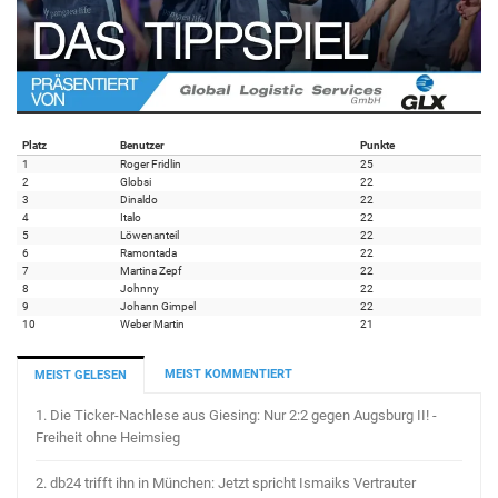
Platz
Benutzer
Punkte
1
Roger Fridlin
25
2
Globsi
22
3
Dinaldo
22
4
Italo
22
5
Löwenanteil
22
6
Ramontada
22
7
Martina Zepf
22
8
Johnny
22
9
Johann Gimpel
22
10
Weber Martin
21
MEIST KOMMENTIERT
MEIST GELESEN
1.
Die Ticker-Nachlese aus Giesing: Nur 2:2 gegen Augsburg II! -
Freiheit ohne Heimsieg
2.
db24 trifft ihn in München: Jetzt spricht Ismaiks Vertrauter