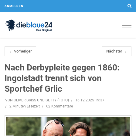
ANMELDEN
Togg
navig
← Vorheriger
Nächster →
Nach Derbypleite gegen 1860:
Ingolstadt trennt sich von
Sportchef Grlic
VON OLIVER GRISS UND GETTY (FOTO)
16.12.2025 19:37
2 Minuten Lesezeit
62 Kommentare