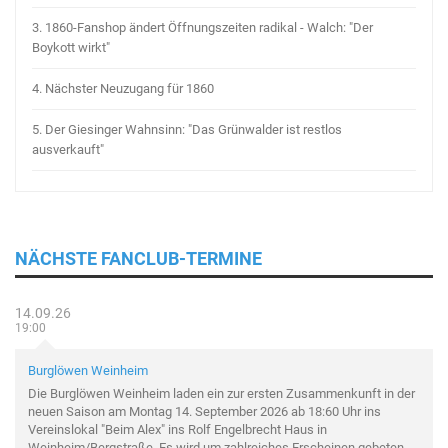
3.
1860-Fanshop ändert Öffnungszeiten radikal - Walch: "Der
Boykott wirkt"
4.
Nächster Neuzugang für 1860
5.
Der Giesinger Wahnsinn: "Das Grünwalder ist restlos
ausverkauft"
NÄCHSTE FANCLUB-TERMINE
14.09.26
19:00
Burglöwen Weinheim
Die Burglöwen Weinheim laden ein zur ersten Zusammenkunft in der
neuen Saison am Montag 14. September 2026 ab 18:60 Uhr ins
Vereinslokal "Beim Alex" ins Rolf Engelbrecht Haus in
Weinheim/Bergstraße. Es wird um zahlreiches Erscheinen gebeten.