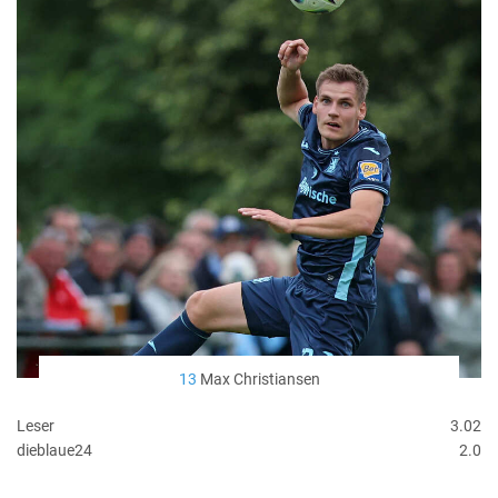
13
Max Christiansen
Leser
3.02
dieblaue24
2.0