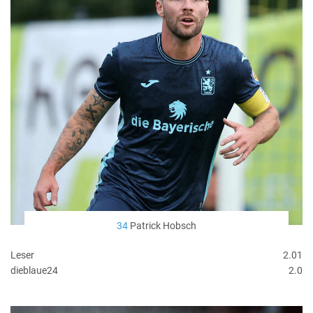
34
Patrick Hobsch
Leser
2.01
dieblaue24
2.0