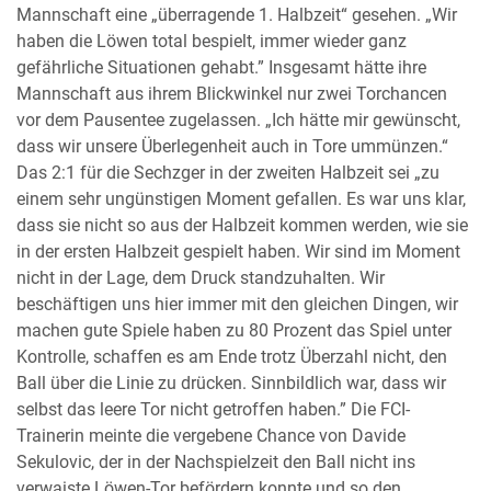
Mannschaft eine „überragende 1. Halbzeit“ gesehen. „Wir
haben die Löwen total bespielt, immer wieder ganz
gefährliche Situationen gehabt.” Insgesamt hätte ihre
Mannschaft aus ihrem Blickwinkel nur zwei Torchancen
vor dem Pausentee zugelassen. „Ich hätte mir gewünscht,
dass wir unsere Überlegenheit auch in Tore ummünzen.“
Das 2:1 für die Sechzger in der zweiten Halbzeit sei „zu
einem sehr ungünstigen Moment gefallen. Es war uns klar,
dass sie nicht so aus der Halbzeit kommen werden, wie sie
in der ersten Halbzeit gespielt haben. Wir sind im Moment
nicht in der Lage, dem Druck standzuhalten. Wir
beschäftigen uns hier immer mit den gleichen Dingen, wir
machen gute Spiele haben zu 80 Prozent das Spiel unter
Kontrolle, schaffen es am Ende trotz Überzahl nicht, den
Ball über die Linie zu drücken. Sinnbildlich war, dass wir
selbst das leere Tor nicht getroffen haben.” Die FCI-
Trainerin meinte die vergebene Chance von Davide
Sekulovic, der in der Nachspielzeit den Ball nicht ins
verwaiste Löwen-Tor befördern konnte und so den