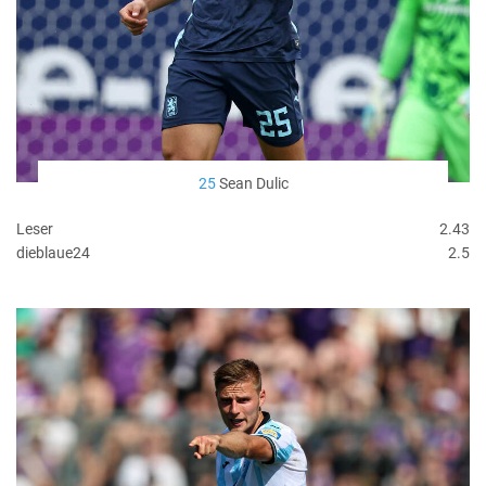
25
Sean Dulic
Leser
2.43
dieblaue24
2.5