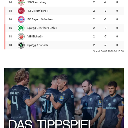
14
TSV Landsberg
2
-2
0
15
1.FC Nürnberg II
2
-3
0
16
FC Bayern München II
2
-3
0
16
SpVgg Greuther Fürth II
2
-3
0
18
VfB Eichstätt
2
-7
0
18
SpVgg Ansbach
2
-7
0
Stand: 06.08.2026 06:10:00