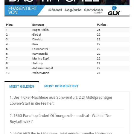
Platz
Benutzer
Punkte
1
Roger Fridlin
25
2
Globsi
22
3
Dinaldo
22
4
Italo
22
5
Löwenanteil
22
6
Ramontada
22
7
Martina Zepf
22
8
Johnny
22
9
Johann Gimpel
22
10
Weber Martin
21
MEIST KOMMENTIERT
MEIST GELESEN
1.
Die Ticker-Nachlese aus Schweinfurt: 2:2! Mittelprächtiger
Löwen-Start in die Freiheit
2.
1860-Fanshop ändert Öffnungszeiten radikal - Walch: "Der
Boykott wirkt"
3.
db24 trifft ihn in München: Jetzt spricht Ismaiks Vertrauter