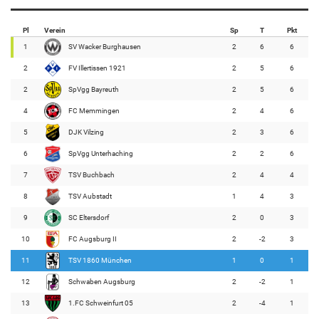
Pl
Verein
Sp
T
Pkt
1
SV Wacker Burghausen
2
6
6
2
FV Illertissen 1921
2
5
6
2
SpVgg Bayreuth
2
5
6
4
FC Memmingen
2
4
6
5
DJK Vilzing
2
3
6
6
SpVgg Unterhaching
2
2
6
7
TSV Buchbach
2
4
4
8
TSV Aubstadt
1
4
3
9
SC Eltersdorf
2
0
3
10
FC Augsburg II
2
-2
3
11
TSV 1860 München
1
0
1
12
Schwaben Augsburg
2
-2
1
13
1.FC Schweinfurt 05
2
-4
1