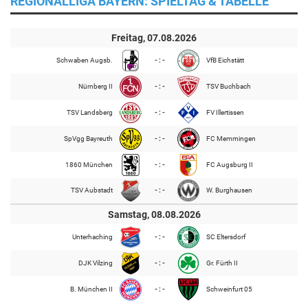
REGIONALLIGA BAYERN: SPIELTAG & TABELLE
Freitag, 07.08.2026
Schwaben Augsb.
- : -
VfB Eichstätt
Nürnberg II
- : -
TSV Buchbach
TSV Landsberg
- : -
FV Illertissen
SpVgg Bayreuth
- : -
FC Memmingen
1860 München
- : -
FC Augsburg II
TSV Aubstadt
- : -
W. Burghausen
Samstag, 08.08.2026
Unterhaching
- : -
SC Eltersdorf
DJK Vilzing
- : -
Gr. Fürth II
B. München II
- : -
Schweinfurt 05