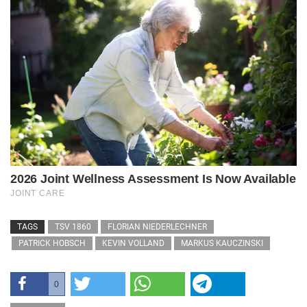
TAGS
TSV 1860
FLORIAN NIEDERLECHNER
PATRICK HOBSCH
KEVIN VOLLAND
MARKUS KAUCZINSKI
0