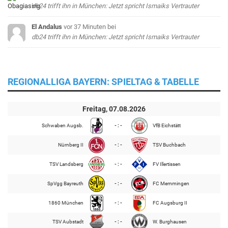
db24 trifft ihn in München: Jetzt spricht Ismaiks Vertrauter
El Andalus
vor 37 Minuten
bei
db24 trifft ihn in München: Jetzt spricht Ismaiks Vertrauter
REGIONALLIGA BAYERN: SPIELTAG & TABELLE
Freitag, 07.08.2026
Schwaben Augsb.
- : -
VfB Eichstätt
Nürnberg II
- : -
TSV Buchbach
TSV Landsberg
- : -
FV Illertissen
SpVgg Bayreuth
- : -
FC Memmingen
1860 München
- : -
FC Augsburg II
TSV Aubstadt
- : -
W. Burghausen