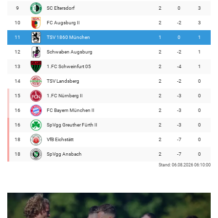
9
SC Eltersdorf
2
0
3
10
FC Augsburg II
2
-2
3
11
TSV 1860 München
1
0
1
12
Schwaben Augsburg
2
-2
1
13
1.FC Schweinfurt 05
2
-4
1
14
TSV Landsberg
2
-2
0
15
1.FC Nürnberg II
2
-3
0
16
FC Bayern München II
2
-3
0
16
SpVgg Greuther Fürth II
2
-3
0
18
VfB Eichstätt
2
-7
0
18
SpVgg Ansbach
2
-7
0
Stand: 06.08.2026 06:10:00