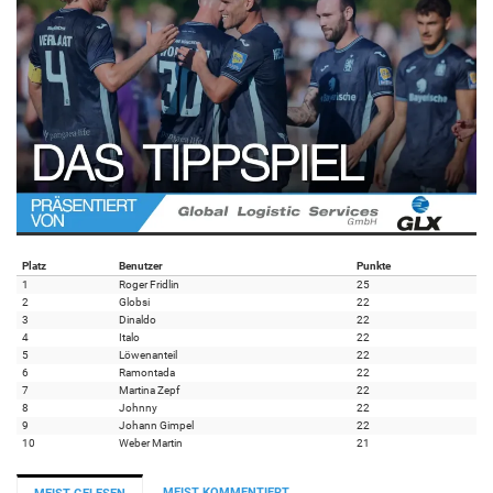
Platz
Benutzer
Punkte
1
Roger Fridlin
25
2
Globsi
22
3
Dinaldo
22
4
Italo
22
5
Löwenanteil
22
6
Ramontada
22
7
Martina Zepf
22
8
Johnny
22
9
Johann Gimpel
22
10
Weber Martin
21
MEIST KOMMENTIERT