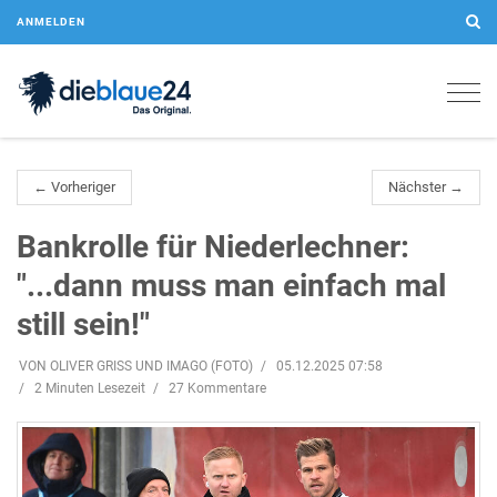
ANMELDEN
Togg
navig
← Vorheriger
Nächster →
Bankrolle für Niederlechner:
"...dann muss man einfach mal
still sein!"
VON OLIVER GRISS UND IMAGO (FOTO)
05.12.2025 07:58
2 Minuten Lesezeit
27 Kommentare