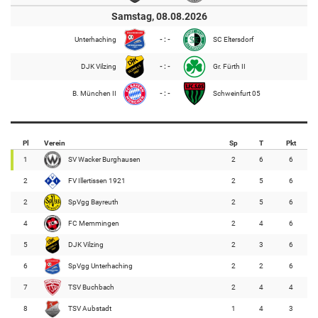
Samstag, 08.08.2026
Unterhaching
- : -
SC Eltersdorf
DJK Vilzing
- : -
Gr. Fürth II
B. München II
- : -
Schweinfurt 05
Pl
Verein
Sp
T
Pkt
1
SV Wacker Burghausen
2
6
6
2
FV Illertissen 1921
2
5
6
2
SpVgg Bayreuth
2
5
6
4
FC Memmingen
2
4
6
5
DJK Vilzing
2
3
6
6
SpVgg Unterhaching
2
2
6
7
TSV Buchbach
2
4
4
8
TSV Aubstadt
1
4
3