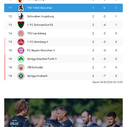
11
TSV 1860 München
1
0
1
12
Schwaben Augsburg
2
-2
1
13
1.FC Schweinfurt 05
2
-4
1
14
TSV Landsberg
2
-2
0
15
1.FC Nürnberg II
2
-3
0
16
FC Bayern München II
2
-3
0
16
SpVgg Greuther Fürth II
2
-3
0
18
VfB Eichstätt
2
-7
0
18
SpVgg Ansbach
2
-7
0
Stand: 06.08.2026 06:10:00