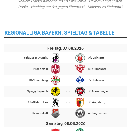
verliert Trainer Kirschbaum an Profiverein - Bayern II holt ersten
Punkt - Haching nur 0:0 gegen Eltersdorf - Mölders zu Eichstätt?
REGIONALLIGA BAYERN: SPIELTAG & TABELLE
Freitag, 07.08.2026
Schwaben Augsb.
- : -
VfB Eichstätt
Nürnberg II
- : -
TSV Buchbach
TSV Landsberg
- : -
FV Illertissen
SpVgg Bayreuth
- : -
FC Memmingen
1860 München
- : -
FC Augsburg II
TSV Aubstadt
- : -
W. Burghausen
Samstag, 08.08.2026