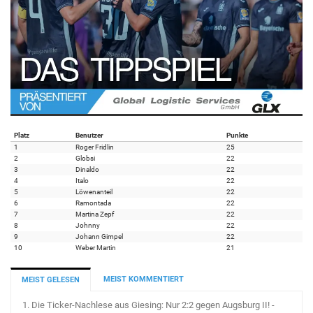
Platz
Benutzer
Punkte
1
Roger Fridlin
25
2
Globsi
22
3
Dinaldo
22
4
Italo
22
5
Löwenanteil
22
6
Ramontada
22
7
Martina Zepf
22
8
Johnny
22
9
Johann Gimpel
22
10
Weber Martin
21
MEIST KOMMENTIERT
MEIST GELESEN
1.
Die Ticker-Nachlese aus Giesing: Nur 2:2 gegen Augsburg II! -