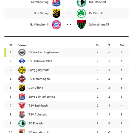
Unterhaching
- : -
SC Eltersdorf
DJK Vilzing
- : -
Gr. Fürth II
B. München II
- : -
Schweinfurt 05
Pl
Verein
Sp
T
Pkt
1
SV Wacker Burghausen
2
6
6
2
FV Illertissen 1921
2
5
6
2
SpVgg Bayreuth
2
5
6
4
FC Memmingen
2
4
6
5
DJK Vilzing
2
3
6
6
SpVgg Unterhaching
2
2
6
7
TSV Buchbach
2
4
4
8
TSV Aubstadt
1
4
3
9
SC Eltersdorf
2
0
3
10
FC Augsburg II
2
-2
3