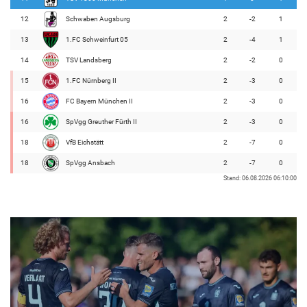
12
Schwaben Augsburg
2
-2
1
13
1.FC Schweinfurt 05
2
-4
1
14
TSV Landsberg
2
-2
0
15
1.FC Nürnberg II
2
-3
0
16
FC Bayern München II
2
-3
0
16
SpVgg Greuther Fürth II
2
-3
0
18
VfB Eichstätt
2
-7
0
18
SpVgg Ansbach
2
-7
0
Stand: 06.08.2026 06:10:00