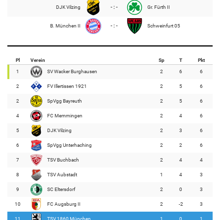
DJK Vilzing
- : -
Gr. Fürth II
B. München II
- : -
Schweinfurt 05
Pl
Verein
Sp
T
Pkt
1
SV Wacker Burghausen
2
6
6
2
FV Illertissen 1921
2
5
6
2
SpVgg Bayreuth
2
5
6
4
FC Memmingen
2
4
6
5
DJK Vilzing
2
3
6
6
SpVgg Unterhaching
2
2
6
7
TSV Buchbach
2
4
4
8
TSV Aubstadt
1
4
3
9
SC Eltersdorf
2
0
3
10
FC Augsburg II
2
-2
3
11
TSV 1860 München
1
0
1