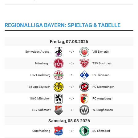
REGIONALLIGA BAYERN: SPIELTAG & TABELLE
Freitag, 07.08.2026
Schwaben Augsb.
- : -
VfB Eichstätt
Nürnberg II
- : -
TSV Buchbach
TSV Landsberg
- : -
FV Illertissen
SpVgg Bayreuth
- : -
FC Memmingen
1860 München
- : -
FC Augsburg II
TSV Aubstadt
- : -
W. Burghausen
Samstag, 08.08.2026
Unterhaching
- : -
SC Eltersdorf