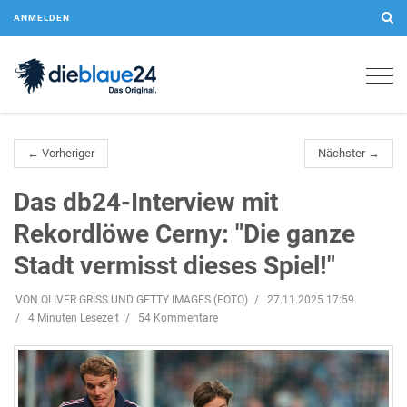
ANMELDEN
Togg
navig
← Vorheriger
Nächster →
Das db24-Interview mit
Rekordlöwe Cerny: "Die ganze
Stadt vermisst dieses Spiel!"
VON OLIVER GRISS UND GETTY IMAGES (FOTO)
27.11.2025 17:59
4 Minuten Lesezeit
54 Kommentare