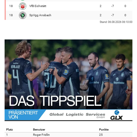
18
VfB Eichstätt
2
-7
0
18
SpVgg Ansbach
2
-7
0
Stand: 06.08.2026 06:10:00
Platz
Benutzer
Punkte
1
Roger Fridlin
25