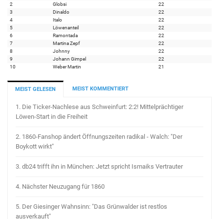
2
Globsi
22
3
Dinaldo
22
4
Italo
22
5
Löwenanteil
22
6
Ramontada
22
7
Martina Zepf
22
8
Johnny
22
9
Johann Gimpel
22
10
Weber Martin
21
MEIST KOMMENTIERT
MEIST GELESEN
1.
Die Ticker-Nachlese aus Schweinfurt: 2:2! Mittelprächtiger
Löwen-Start in die Freiheit
2.
1860-Fanshop ändert Öffnungszeiten radikal - Walch: "Der
Boykott wirkt"
3.
db24 trifft ihn in München: Jetzt spricht Ismaiks Vertrauter
4.
Nächster Neuzugang für 1860
5.
Der Giesinger Wahnsinn: "Das Grünwalder ist restlos
ausverkauft"