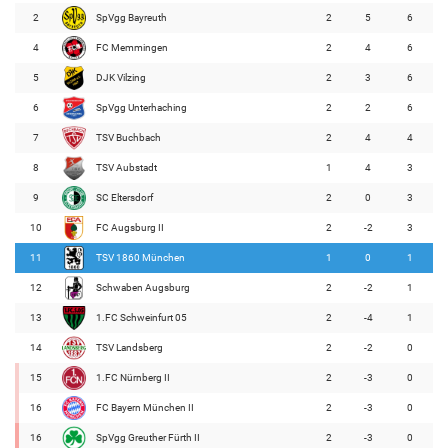
2
SpVgg Bayreuth
2
5
6
4
FC Memmingen
2
4
6
5
DJK Vilzing
2
3
6
6
SpVgg Unterhaching
2
2
6
7
TSV Buchbach
2
4
4
8
TSV Aubstadt
1
4
3
9
SC Eltersdorf
2
0
3
10
FC Augsburg II
2
-2
3
11
TSV 1860 München
1
0
1
12
Schwaben Augsburg
2
-2
1
13
1.FC Schweinfurt 05
2
-4
1
14
TSV Landsberg
2
-2
0
15
1.FC Nürnberg II
2
-3
0
16
FC Bayern München II
2
-3
0
16
SpVgg Greuther Fürth II
2
-3
0