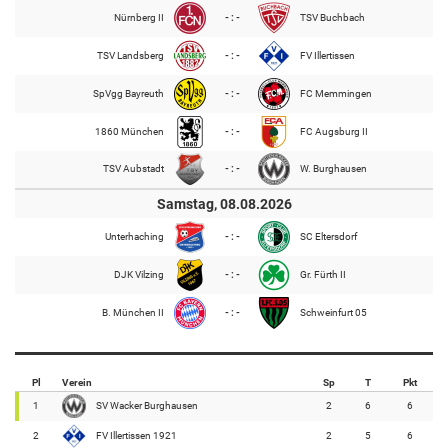
Nürnberg II
- : -
TSV Buchbach
TSV Landsberg
- : -
FV Illertissen
SpVgg Bayreuth
- : -
FC Memmingen
1860 München
- : -
FC Augsburg II
TSV Aubstadt
- : -
W. Burghausen
Samstag, 08.08.2026
Unterhaching
- : -
SC Eltersdorf
DJK Vilzing
- : -
Gr. Fürth II
B. München II
- : -
Schweinfurt 05
Pl
Verein
Sp
T
Pkt
1
SV Wacker Burghausen
2
6
6
2
FV Illertissen 1921
2
5
6