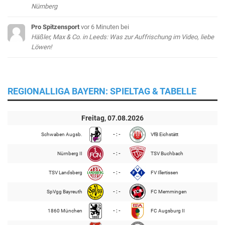
Nürnberg
Pro Spitzensport
vor 6 Minuten
bei
Häßler, Max & Co. in Leeds: Was zur Auffrischung im Video, liebe
Löwen!
REGIONALLIGA BAYERN: SPIELTAG & TABELLE
Freitag, 07.08.2026
Schwaben Augsb.
- : -
VfB Eichstätt
Nürnberg II
- : -
TSV Buchbach
TSV Landsberg
- : -
FV Illertissen
SpVgg Bayreuth
- : -
FC Memmingen
1860 München
- : -
FC Augsburg II