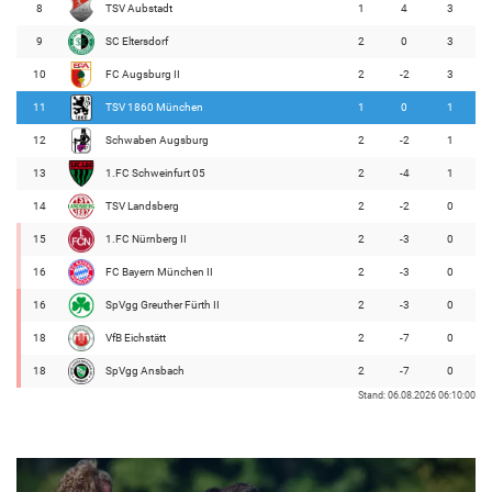
8
TSV Aubstadt
1
4
3
9
SC Eltersdorf
2
0
3
10
FC Augsburg II
2
-2
3
11
TSV 1860 München
1
0
1
12
Schwaben Augsburg
2
-2
1
13
1.FC Schweinfurt 05
2
-4
1
14
TSV Landsberg
2
-2
0
15
1.FC Nürnberg II
2
-3
0
16
FC Bayern München II
2
-3
0
16
SpVgg Greuther Fürth II
2
-3
0
18
VfB Eichstätt
2
-7
0
18
SpVgg Ansbach
2
-7
0
Stand: 06.08.2026 06:10:00