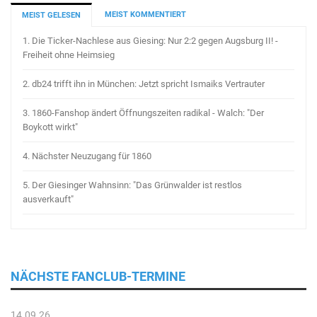
MEIST KOMMENTIERT
MEIST GELESEN
1.
Die Ticker-Nachlese aus Giesing: Nur 2:2 gegen Augsburg II! -
Freiheit ohne Heimsieg
2.
db24 trifft ihn in München: Jetzt spricht Ismaiks Vertrauter
3.
1860-Fanshop ändert Öffnungszeiten radikal - Walch: "Der
Boykott wirkt"
4.
Nächster Neuzugang für 1860
5.
Der Giesinger Wahnsinn: "Das Grünwalder ist restlos
ausverkauft"
NÄCHSTE FANCLUB-TERMINE
14.09.26