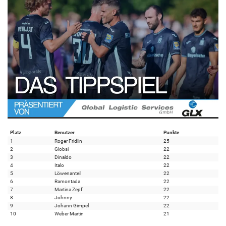
Platz
Benutzer
Punkte
1
Roger Fridlin
25
2
Globsi
22
3
Dinaldo
22
4
Italo
22
5
Löwenanteil
22
6
Ramontada
22
7
Martina Zepf
22
8
Johnny
22
9
Johann Gimpel
22
10
Weber Martin
21