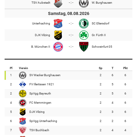
TSV Aubstadt
- : -
W. Burghausen
Samstag, 08.08.2026
Unterhaching
- : -
SC Eltersdorf
DJK Vilzing
- : -
Gr. Fürth II
B. München II
- : -
Schweinfurt 05
Pl
Verein
Sp
T
Pkt
1
SV Wacker Burghausen
2
6
6
2
FV Illertissen 1921
2
5
6
2
SpVgg Bayreuth
2
5
6
4
FC Memmingen
2
4
6
5
DJK Vilzing
2
3
6
6
SpVgg Unterhaching
2
2
6
7
TSV Buchbach
2
4
4