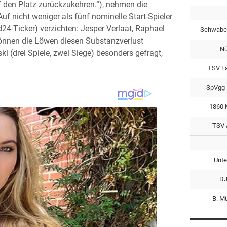
f den Platz zurückzukehren.“), nehmen die
f nicht weniger als fünf nominelle Start-Spieler
4-Ticker) verzichten: Jesper Verlaat, Raphael
Schwabe
 Können die Löwen diesen Substanzverlust
Nü
i (drei Spiele, zwei Siege) besonders gefragt,
TSV L
SpVgg 
1860 
TSV 
Unte
DJ
B. M