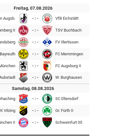
Freitag, 07.08.2026
n Augsb.
- : -
VfB Eichstätt
rnberg II
- : -
TSV Buchbach
andsberg
- : -
FV Illertissen
Bayreuth
- : -
FC Memmingen
München
- : -
FC Augsburg II
Aubstadt
- : -
W. Burghausen
Samstag, 08.08.2026
rhaching
- : -
SC Eltersdorf
K Vilzing
- : -
Gr. Fürth II
ünchen II
- : -
Schweinfurt 05