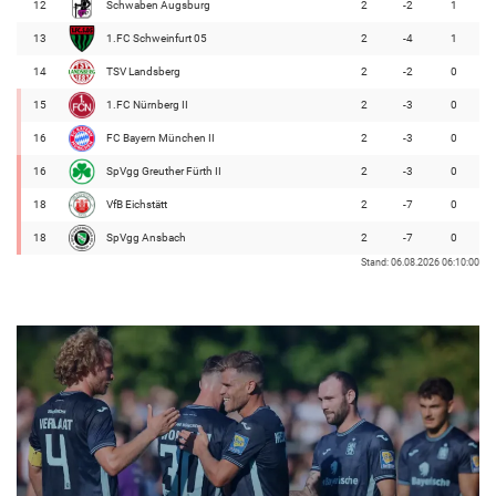
12
Schwaben Augsburg
2
-2
1
13
1.FC Schweinfurt 05
2
-4
1
14
TSV Landsberg
2
-2
0
15
1.FC Nürnberg II
2
-3
0
16
FC Bayern München II
2
-3
0
16
SpVgg Greuther Fürth II
2
-3
0
18
VfB Eichstätt
2
-7
0
18
SpVgg Ansbach
2
-7
0
Stand: 06.08.2026 06:10:00