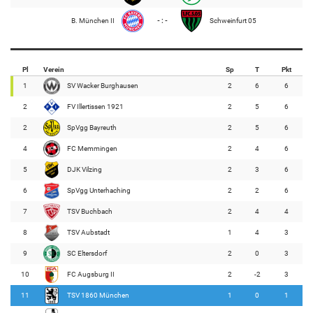
B. München II
- : -
Schweinfurt 05
Pl
Verein
Sp
T
Pkt
1
SV Wacker Burghausen
2
6
6
2
FV Illertissen 1921
2
5
6
2
SpVgg Bayreuth
2
5
6
4
FC Memmingen
2
4
6
5
DJK Vilzing
2
3
6
6
SpVgg Unterhaching
2
2
6
7
TSV Buchbach
2
4
4
8
TSV Aubstadt
1
4
3
9
SC Eltersdorf
2
0
3
10
FC Augsburg II
2
-2
3
11
TSV 1860 München
1
0
1