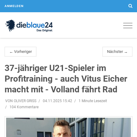
ANMELDEN
Togg
navig
← Vorheriger
Nächster →
37-jähriger U21-Spieler im
Profitraining - auch Vitus Eicher
macht mit - Volland fährt Rad
VON OLIVER GRISS
04.11.2025 15:42
1 Minute Lesezeit
104 Kommentare