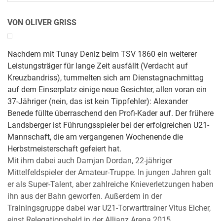
VON OLIVER GRISS
Nachdem mit Tunay Deniz beim TSV 1860 ein weiterer
Leistungsträger für lange Zeit ausfällt (Verdacht auf
Kreuzbandriss), tummelten sich am Dienstagnachmittag
auf dem Einserplatz einige neue Gesichter, allen voran ein
37-Jähriger (nein, das ist kein Tippfehler): Alexander
Benede füllte überraschend den Profi-Kader auf. Der frühere
Landsberger ist Führungsspieler bei der erfolgreichen U21-
Mannschaft, die am vergangenen Wochenende die
Herbstmeisterschaft gefeiert hat.
Mit ihm dabei auch Damjan Dordan, 22-jähriger
Mittelfeldspieler der Amateur-Truppe. In jungen Jahren galt
er als Super-Talent, aber zahlreiche Knieverletzungen haben
ihn aus der Bahn geworfen. Außerdem in der
Trainingsgruppe dabei war U21-Torwarttrainer Vitus Eicher,
einst Relegationsheld in der Allianz Arena 2015.