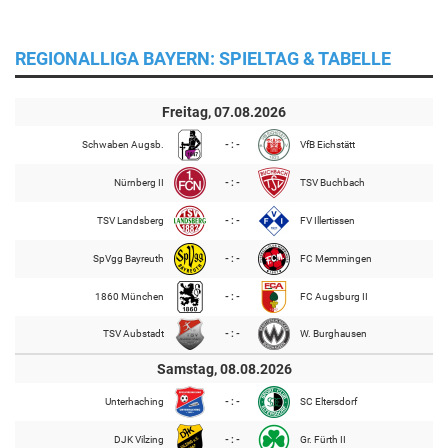
REGIONALLIGA BAYERN: SPIELTAG & TABELLE
Freitag, 07.08.2026
Schwaben Augsb.
- : -
VfB Eichstätt
Nürnberg II
- : -
TSV Buchbach
TSV Landsberg
- : -
FV Illertissen
SpVgg Bayreuth
- : -
FC Memmingen
1860 München
- : -
FC Augsburg II
TSV Aubstadt
- : -
W. Burghausen
Samstag, 08.08.2026
Unterhaching
- : -
SC Eltersdorf
DJK Vilzing
- : -
Gr. Fürth II