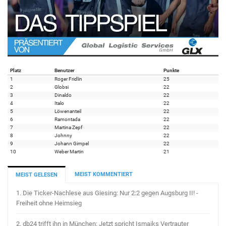
Platz
Benutzer
Punkte
1
Roger Fridlin
25
2
Globsi
22
3
Dinaldo
22
4
Italo
22
5
Löwenanteil
22
6
Ramontada
22
7
Martina Zepf
22
8
Johnny
22
9
Johann Gimpel
22
10
Weber Martin
21
MEIST KOMMENTIERT
MEIST GELESEN
1.
Die Ticker-Nachlese aus Giesing: Nur 2:2 gegen Augsburg II! -
Freiheit ohne Heimsieg
2.
db24 trifft ihn in München: Jetzt spricht Ismaiks Vertrauter