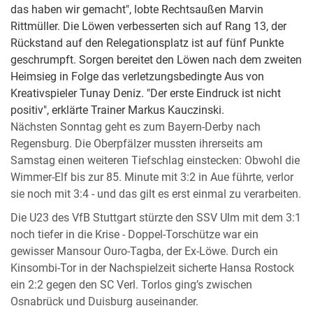
das haben wir gemacht", lobte Rechtsaußen Marvin
Rittmüller. Die Löwen verbesserten sich auf Rang 13, der
Rückstand auf den Relegationsplatz ist auf fünf Punkte
geschrumpft. Sorgen bereitet den Löwen nach dem zweiten
Heimsieg in Folge das verletzungsbedingte Aus von
Kreativspieler Tunay Deniz. "Der erste Eindruck ist nicht
positiv", erklärte Trainer Markus Kauczinski.
Nächsten Sonntag geht es zum Bayern-Derby nach
Regensburg. Die Oberpfälzer mussten ihrerseits am
Samstag einen weiteren Tiefschlag einstecken: Obwohl die
Wimmer-Elf bis zur 85. Minute mit 3:2 in Aue führte, verlor
sie noch mit 3:4 - und das gilt es erst einmal zu verarbeiten.
Die U23 des VfB Stuttgart stürzte den SSV Ulm mit dem 3:1
noch tiefer in die Krise - Doppel-Torschütze war ein
gewisser Mansour Ouro-Tagba, der Ex-Löwe. Durch ein
Kinsombi-Tor in der Nachspielzeit sicherte Hansa Rostock
ein 2:2 gegen den SC Verl. Torlos ging’s zwischen
Osnabrück und Duisburg auseinander.