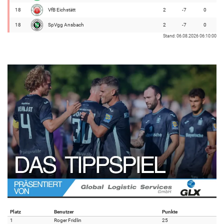
18
VfB Eichstätt
2
-7
0
18
SpVgg Ansbach
2
-7
0
Stand: 06.08.2026 06:10:00
Platz
Benutzer
Punkte
1
Roger Fridlin
25