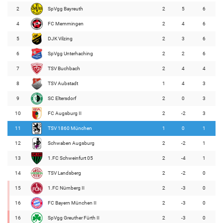
2
SpVgg Bayreuth
2
5
6
4
FC Memmingen
2
4
6
5
DJK Vilzing
2
3
6
6
SpVgg Unterhaching
2
2
6
7
TSV Buchbach
2
4
4
8
TSV Aubstadt
1
4
3
9
SC Eltersdorf
2
0
3
10
FC Augsburg II
2
-2
3
11
TSV 1860 München
1
0
1
12
Schwaben Augsburg
2
-2
1
13
1.FC Schweinfurt 05
2
-4
1
14
TSV Landsberg
2
-2
0
15
1.FC Nürnberg II
2
-3
0
16
FC Bayern München II
2
-3
0
16
SpVgg Greuther Fürth II
2
-3
0