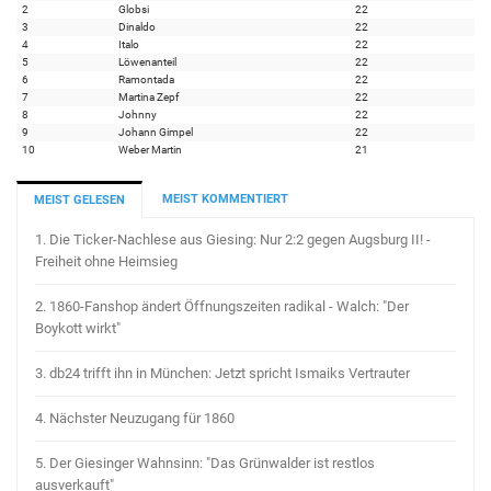
2
Globsi
22
3
Dinaldo
22
4
Italo
22
5
Löwenanteil
22
6
Ramontada
22
7
Martina Zepf
22
8
Johnny
22
9
Johann Gimpel
22
10
Weber Martin
21
MEIST KOMMENTIERT
MEIST GELESEN
1.
Die Ticker-Nachlese aus Giesing: Nur 2:2 gegen Augsburg II! -
Freiheit ohne Heimsieg
2.
1860-Fanshop ändert Öffnungszeiten radikal - Walch: "Der
Boykott wirkt"
3.
db24 trifft ihn in München: Jetzt spricht Ismaiks Vertrauter
4.
Nächster Neuzugang für 1860
5.
Der Giesinger Wahnsinn: "Das Grünwalder ist restlos
ausverkauft"