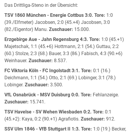
Das Drittliga-Steno in der Übersicht:
TSV 1860 München - Energie Cottbus 3:0.
Tore:
1:0
(39./Elfmeter) Jacobsen, 2:0 (45.+4) Jacobsen, 3:0
(82./Eigentor) Manu.
Zuschauer:
15.000.
Erzgebirge Aue - Jahn Regensburg 4:3.
Tore:
1:0 (45.+1)
Majetschak, 1:1 (45.+6) Hottmann, 2:1 (54.) Guttau, 2:2
(60.) Stolze, 2:3 (68.) Bauer, 3:3 (86.) Fabisch, 4:3 (90.+6)
Weinhauer.
Zuschauer:
8.537.
FC Viktoria Köln - FC Ingolstadt 3:1.
Tore:
0:1 (16.)
Deichmann, 1:1 (54.) Otto, 2:1 (69.) Lobinger, 3:1 (78.)
Lobinger.
Zuschauer:
3.500.
VfL Osnabrück - MSV Duisburg 0:0.
Tore:
Fehlanzeige.
Zuschauer:
15.741.
TSV Havelse - SV Wehen Wiesbaden 0:2.
Tore:
0:1
(45.+2): Kaya, 0:2 (90.+1) Agrafiotis.
Zuschauer:
912.
SSV Ulm 1846 - VfB Stuttgart II 1:3.
Tore:
1:0 (19.) Becker,