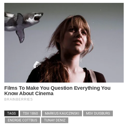
TAGS
TSV 1860
MARKUS KAUCZINSKI
MSV DUISBURG
ENERGIE COTTBUS
TUNAY DENIZ