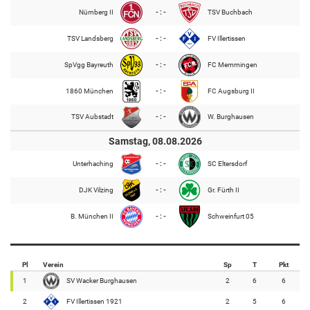
Nürnberg II
- : -
TSV Buchbach
TSV Landsberg
- : -
FV Illertissen
SpVgg Bayreuth
- : -
FC Memmingen
1860 München
- : -
FC Augsburg II
TSV Aubstadt
- : -
W. Burghausen
Samstag, 08.08.2026
Unterhaching
- : -
SC Eltersdorf
DJK Vilzing
- : -
Gr. Fürth II
B. München II
- : -
Schweinfurt 05
Pl
Verein
Sp
T
Pkt
1
SV Wacker Burghausen
2
6
6
2
FV Illertissen 1921
2
5
6