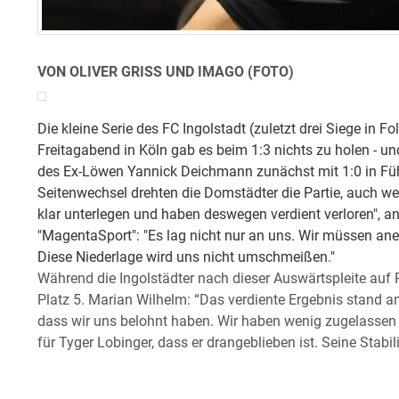
VON OLIVER GRISS UND IMAGO (FOTO)
Die kleine Serie des FC Ingolstadt (zuletzt drei Siege in F
Freitagabend in Köln gab es beim 1:3 nichts zu holen - u
des Ex-Löwen Yannick Deichmann zunächst mit 1:0 in F
Seitenwechsel drehten die Domstädter die Partie, auch wei
klar unterlegen und haben deswegen verdient verloren", an
"MagentaSport": "Es lag nicht nur an uns. Wir müssen ane
Diese Niederlage wird uns nicht umschmeißen."
Während die Ingolstädter nach dieser Auswärtspleite auf Ra
Platz 5. Marian Wilhelm: “Das verdiente Ergebnis stand am
dass wir uns belohnt haben. Wir haben wenig zugelassen u
für Tyger Lobinger, dass er drangeblieben ist. Seine Stabi