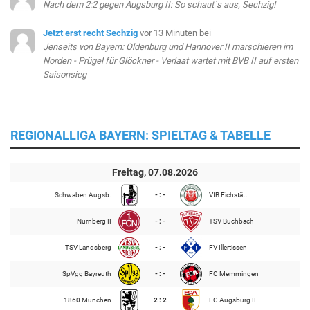
Nach dem 2:2 gegen Augsburg II: So schaut`s aus, Sechzig!
Jetzt erst recht Sechzig
vor 13 Minuten
bei
Jenseits von Bayern: Oldenburg und Hannover II marschieren im
Norden - Prügel für Glöckner - Verlaat wartet mit BVB II auf ersten
Saisonsieg
REGIONALLIGA BAYERN: SPIELTAG & TABELLE
Freitag, 07.08.2026
Schwaben Augsb.
- : -
VfB Eichstätt
Nürnberg II
- : -
TSV Buchbach
TSV Landsberg
- : -
FV Illertissen
SpVgg Bayreuth
- : -
FC Memmingen
1860 München
2 : 2
FC Augsburg II