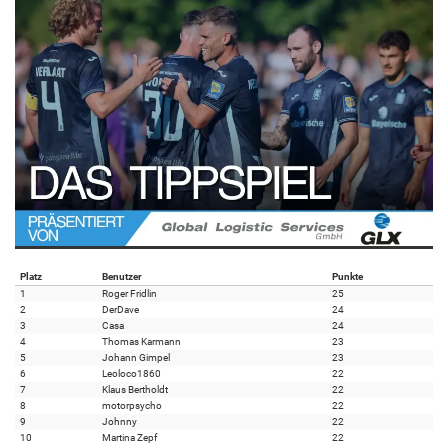
Platz
Benutzer
Punkte
1
Roger Fridlin
25
2
DerDave
24
3
Casa
24
4
Thomas Karmann
23
5
Johann Gimpel
23
6
Leoloco1860
22
7
Klaus Bertholdt
22
8
motorpsycho
22
9
Johnny
22
10
Martina Zepf
22