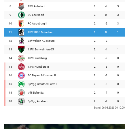
8
TSV Aubstadt
1
4
3
9
SC Eltersdorf
2
0
3
10
FC Augsburg II
2
-2
3
11
TSV 1860 München
1
0
1
12
Schwaben Augsburg
2
-2
1
13
1.FC Schweinfurt 05
2
-4
1
14
TSV Landsberg
2
-2
0
15
1.FC Nürnberg II
2
-3
0
16
FC Bayern München II
2
-3
0
16
SpVgg Greuther Fürth II
2
-3
0
18
VfB Eichstätt
2
-7
0
18
SpVgg Ansbach
2
-7
0
Stand: 06.08.2026 06:10:00