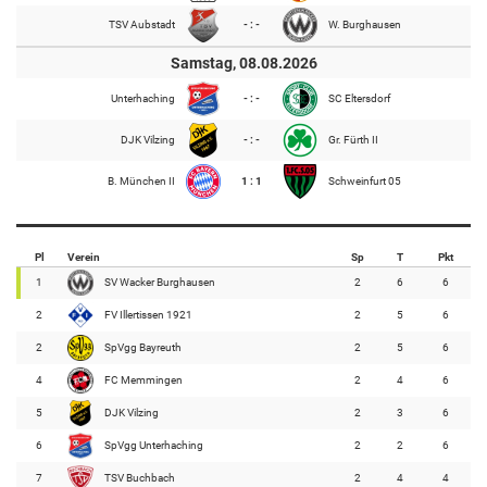
TSV Aubstadt
- : -
W. Burghausen
Samstag, 08.08.2026
Unterhaching
- : -
SC Eltersdorf
DJK Vilzing
- : -
Gr. Fürth II
B. München II
1 : 1
Schweinfurt 05
Pl
Verein
Sp
T
Pkt
1
SV Wacker Burghausen
2
6
6
2
FV Illertissen 1921
2
5
6
2
SpVgg Bayreuth
2
5
6
4
FC Memmingen
2
4
6
5
DJK Vilzing
2
3
6
6
SpVgg Unterhaching
2
2
6
7
TSV Buchbach
2
4
4