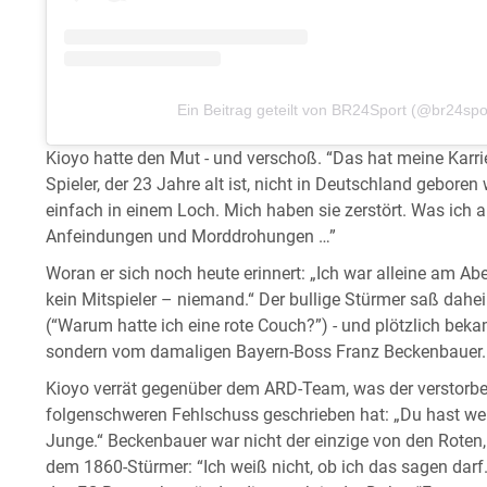
Ein Beitrag geteilt von BR24Sport (@br24spo
Kioyo hatte den Mut - und verschoß. “Das hat meine Karri
Spieler, der 23 Jahre alt ist, nicht in Deutschland gebore
einfach in einem Loch. Mich haben sie zerstört. Was ich al
Anfeindungen und Morddrohungen …”
Woran er sich noch heute erinnert: „Ich war alleine am Ab
kein Mitspieler – niemand.“ Der bullige Stürmer saß dah
(“Warum hatte ich eine rote Couch?”) - und plötzlich bek
sondern vom damaligen Bayern-Boss Franz Beckenbauer.
Kioyo verrät gegenüber dem ARD-Team, was der verstorb
folgenschweren Fehlschuss geschrieben hat: „Du hast we
Junge.“ Beckenbauer war nicht der einzige von den Roten,
dem 1860-Stürmer: “Ich weiß nicht, ob ich das sagen darf