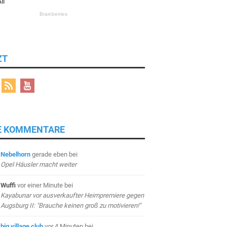
ZT
E KOMMENTARE
Nebelhorn
gerade eben
bei
Opel Häusler macht weiter
Wuffi
vor einer Minute
bei
Kayabunar vor ausverkaufter Heimpremiere gegen
Augsburg II: "Brauche keinen groß zu motivieren!"
big village club
vor 4 Minuten
bei