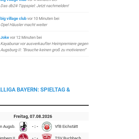
Das db24-Tippspiel: Jetzt nachmelden!
big village club
vor 10 Minuten
bei
Opel Häusler macht weiter
Joke
vor 12 Minuten
bei
Kayabunar vor ausverkaufter Heimpremiere gegen
Augsburg II: "Brauche keinen groß zu motivieren!"
LLIGA BAYERN: SPIELTAG &
Freitag, 07.08.2026
n Augsb.
- : -
VfB Eichstätt
rnberg II
- : -
TSV Buchbach