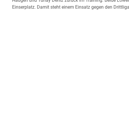
Haugen und Tunay Deniz zurück im Training. Beide Löwen
Einserplatz. Damit steht einem Einsatz gegen den Drittlig