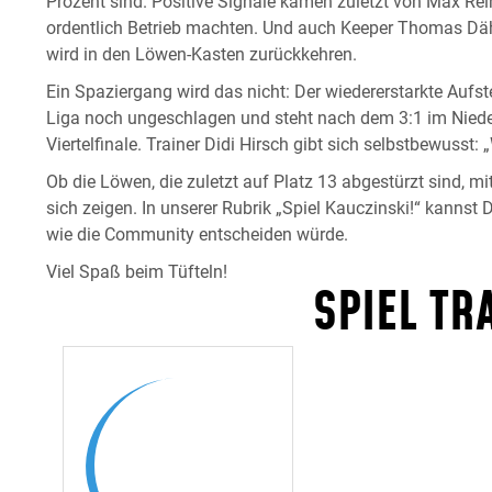
Prozent sind. Positive Signale kamen zuletzt von Max Rei
ordentlich Betrieb machten. Und auch Keeper Thomas Däh
wird in den Löwen-Kasten zurückkehren.
Ein Spaziergang wird das nicht: Der wiedererstarkte Aufsteig
Liga noch ungeschlagen und steht nach dem 3:1 im Niede
Viertelfinale. Trainer Didi Hirsch gibt sich selbstbewusst
Ob die Löwen, die zuletzt auf Platz 13 abgestürzt sind, m
sich zeigen. In unserer Rubrik „Spiel Kauczinski!“ kannst
wie die Community entscheiden würde.
Viel Spaß beim Tüfteln!
SPIEL TR