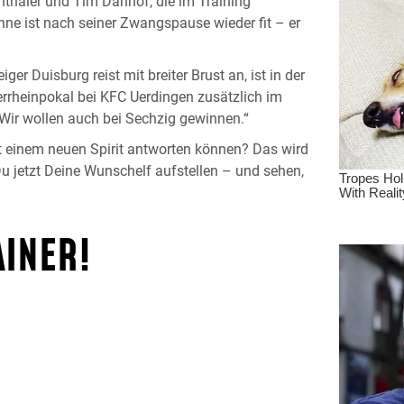
nthaler und Tim Danhof, die im Training
ne ist nach seiner Zwangspause wieder fit – er
er Duisburg reist mit breiter Brust an, ist in der
rrheinpokal bei KFC Uerdingen zusätzlich im
: „Wir wollen auch bei Sechzig gewinnen.“
it einem neuen Spirit antworten können? Das wird
 Du jetzt Deine Wunschelf aufstellen – und sehen,
AINER!