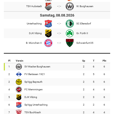
TSV Aubstadt
- : -
W. Burghausen
Samstag, 08.08.2026
Unterhaching
- : -
SC Eltersdorf
DJK Vilzing
- : -
Gr. Fürth II
B. München II
- : -
Schweinfurt 05
Pl
Verein
Sp
T
Pkt
1
SV Wacker Burghausen
2
6
6
2
FV Illertissen 1921
2
5
6
2
SpVgg Bayreuth
2
5
6
4
FC Memmingen
2
4
6
5
DJK Vilzing
2
3
6
6
SpVgg Unterhaching
2
2
6
7
TSV Buchbach
2
4
4