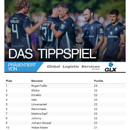
Platz
Benutzer
Punkte
1
Roger Fridlin
25
2
Globsi
22
3
Dinaldo
22
4
Italo
22
5
Löwenanteil
22
6
Ramontada
22
7
Martina Zepf
22
8
Johnny
22
9
Johann Gimpel
22
10
Weber Martin
21