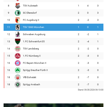
8
TSV Aubstadt
1
4
3
9
SC Eltersdorf
2
0
3
10
FC Augsburg II
2
-2
3
11
TSV 1860 München
1
0
1
12
Schwaben Augsburg
2
-2
1
13
1.FC Schweinfurt 05
2
-4
1
14
TSV Landsberg
2
-2
0
15
1.FC Nürnberg II
2
-3
0
16
FC Bayern München II
2
-3
0
16
SpVgg Greuther Fürth II
2
-3
0
18
VfB Eichstätt
2
-7
0
18
SpVgg Ansbach
2
-7
0
Stand: 06.08.2026 06:10:00