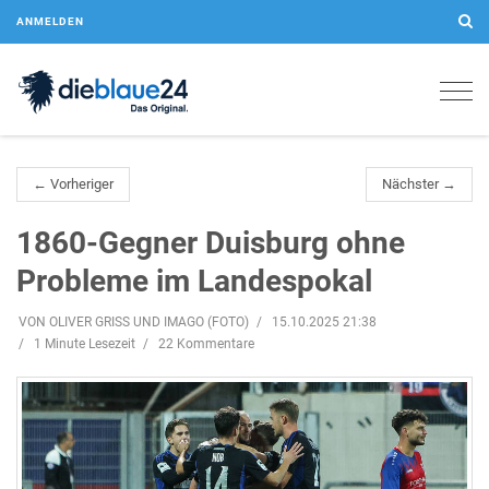
ANMELDEN
Togg
navig
← Vorheriger
Nächster →
1860-Gegner Duisburg ohne
Probleme im Landespokal
VON OLIVER GRISS UND IMAGO (FOTO)
15.10.2025 21:38
1 Minute Lesezeit
22 Kommentare