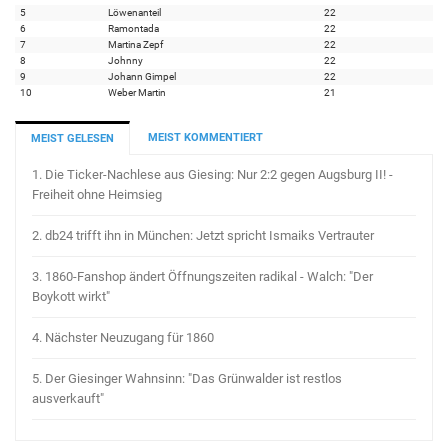
5
Löwenanteil
22
6
Ramontada
22
7
Martina Zepf
22
8
Johnny
22
9
Johann Gimpel
22
10
Weber Martin
21
MEIST KOMMENTIERT
MEIST GELESEN
1.
Die Ticker-Nachlese aus Giesing: Nur 2:2 gegen Augsburg II! -
Freiheit ohne Heimsieg
2.
db24 trifft ihn in München: Jetzt spricht Ismaiks Vertrauter
3.
1860-Fanshop ändert Öffnungszeiten radikal - Walch: "Der
Boykott wirkt"
4.
Nächster Neuzugang für 1860
5.
Der Giesinger Wahnsinn: "Das Grünwalder ist restlos
ausverkauft"