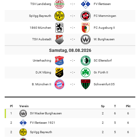
TSV Landsberg
- : -
FV Illertissen
SpVgg Bayreuth
- : -
FC Memmingen
1860 München
- : -
FC Augsburg II
TSV Aubstadt
- : -
W. Burghausen
Samstag, 08.08.2026
Unterhaching
- : -
SC Eltersdorf
DJK Vilzing
- : -
Gr. Fürth II
B. München II
- : -
Schweinfurt 05
Pl
Verein
Sp
T
Pkt
1
SV Wacker Burghausen
2
6
6
2
FV Illertissen 1921
2
5
6
2
SpVgg Bayreuth
2
5
6