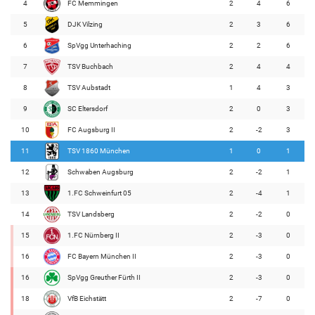
4
FC Memmingen
2
4
6
5
DJK Vilzing
2
3
6
6
SpVgg Unterhaching
2
2
6
7
TSV Buchbach
2
4
4
8
TSV Aubstadt
1
4
3
9
SC Eltersdorf
2
0
3
10
FC Augsburg II
2
-2
3
11
TSV 1860 München
1
0
1
12
Schwaben Augsburg
2
-2
1
13
1.FC Schweinfurt 05
2
-4
1
14
TSV Landsberg
2
-2
0
15
1.FC Nürnberg II
2
-3
0
16
FC Bayern München II
2
-3
0
16
SpVgg Greuther Fürth II
2
-3
0
18
VfB Eichstätt
2
-7
0