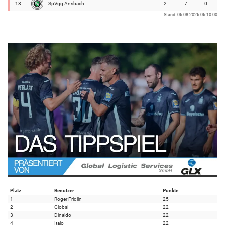
18
SpVgg Ansbach
2
-7
0
Stand: 06.08.2026 06:10:00
Platz
Benutzer
Punkte
1
Roger Fridlin
25
2
Globsi
22
3
Dinaldo
22
4
Italo
22