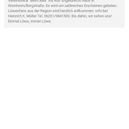
Vereinslokal "Beim Alex" ins Rolf Engelbrecht Haus in
Weinheim/Bergstraße. Es wird um zahlreiches Erscheinen gebeten.
Löwenfans aus der Region sind herzlich willkommen. Info bei
Heinrich K. Müller Tel. 06251/9841500. Bis dahin, wir sehen uns!
Einmal Löwe, immer Löwe.