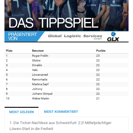
Platz
Benutzer
Punkte
1
Roger Fridlin
25
2
Globsi
22
3
Dinaldo
22
4
Italo
22
5
Löwenanteil
22
6
Ramontada
22
7
Martina Zepf
22
8
Johnny
22
9
Johann Gimpel
22
10
Weber Martin
21
MEIST KOMMENTIERT
MEIST GELESEN
1.
Die Ticker-Nachlese aus Schweinfurt: 2:2! Mittelprächtiger
Löwen-Start in die Freiheit