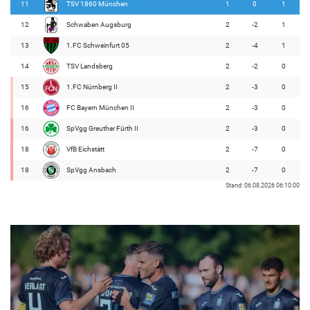
11
TSV 1860 München
1
0
1
12
Schwaben Augsburg
2
-2
1
13
1.FC Schweinfurt 05
2
-4
1
14
TSV Landsberg
2
-2
0
15
1.FC Nürnberg II
2
-3
0
16
FC Bayern München II
2
-3
0
16
SpVgg Greuther Fürth II
2
-3
0
18
VfB Eichstätt
2
-7
0
18
SpVgg Ansbach
2
-7
0
Stand: 06.08.2026 06:10:00