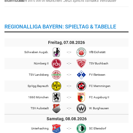
db24 trifft ihn in München: Jetzt spricht Ismaiks Vertrauter
REGIONALLIGA BAYERN: SPIELTAG & TABELLE
Freitag, 07.08.2026
Schwaben Augsb.
- : -
VfB Eichstätt
Nürnberg II
- : -
TSV Buchbach
TSV Landsberg
- : -
FV Illertissen
SpVgg Bayreuth
- : -
FC Memmingen
1860 München
- : -
FC Augsburg II
TSV Aubstadt
- : -
W. Burghausen
Samstag, 08.08.2026
Unterhaching
- : -
SC Eltersdorf