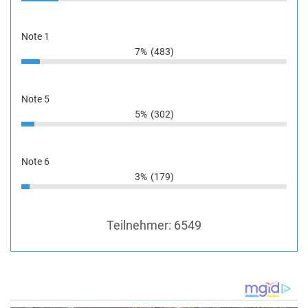
Note 1
7%
(483)
Note 5
5%
(302)
Note 6
3%
(179)
Teilnehmer:
6549