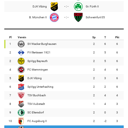
DJK Vilzing
- : -
Gr. Fürth II
B. München II
- : -
Schweinfurt 05
Pl
Verein
Sp
T
Pkt
1
SV Wacker Burghausen
2
6
6
2
FV Illertissen 1921
2
5
6
2
SpVgg Bayreuth
2
5
6
4
FC Memmingen
2
4
6
5
DJK Vilzing
2
3
6
6
SpVgg Unterhaching
2
2
6
7
TSV Buchbach
2
4
4
8
TSV Aubstadt
1
4
3
9
SC Eltersdorf
2
0
3
10
FC Augsburg II
2
-2
3