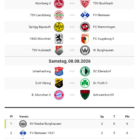
Nürnberg II
- : -
TSV Buchbach
TSV Landsberg
- : -
FV Illertissen
SpVgg Bayreuth
- : -
FC Memmingen
1860 München
- : -
FC Augsburg II
TSV Aubstadt
- : -
W. Burghausen
Samstag, 08.08.2026
Unterhaching
- : -
SC Eltersdorf
DJK Vilzing
- : -
Gr. Fürth II
B. München II
- : -
Schweinfurt 05
Pl
Verein
Sp
T
Pkt
1
SV Wacker Burghausen
2
6
6
2
FV Illertissen 1921
2
5
6