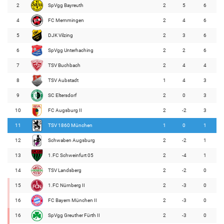
2
SpVgg Bayreuth
2
5
6
4
FC Memmingen
2
4
6
5
DJK Vilzing
2
3
6
6
SpVgg Unterhaching
2
2
6
7
TSV Buchbach
2
4
4
8
TSV Aubstadt
1
4
3
9
SC Eltersdorf
2
0
3
10
FC Augsburg II
2
-2
3
11
TSV 1860 München
1
0
1
12
Schwaben Augsburg
2
-2
1
13
1.FC Schweinfurt 05
2
-4
1
14
TSV Landsberg
2
-2
0
15
1.FC Nürnberg II
2
-3
0
16
FC Bayern München II
2
-3
0
16
SpVgg Greuther Fürth II
2
-3
0