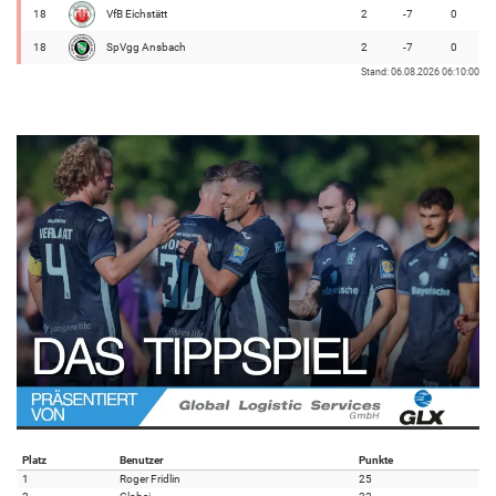
18
VfB Eichstätt
2
-7
0
18
SpVgg Ansbach
2
-7
0
Stand: 06.08.2026 06:10:00
Platz
Benutzer
Punkte
1
Roger Fridlin
25