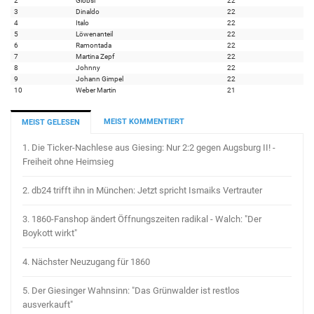
2
Globsi
22
3
Dinaldo
22
4
Italo
22
5
Löwenanteil
22
6
Ramontada
22
7
Martina Zepf
22
8
Johnny
22
9
Johann Gimpel
22
10
Weber Martin
21
MEIST KOMMENTIERT
MEIST GELESEN
1.
Die Ticker-Nachlese aus Giesing: Nur 2:2 gegen Augsburg II! -
Freiheit ohne Heimsieg
2.
db24 trifft ihn in München: Jetzt spricht Ismaiks Vertrauter
3.
1860-Fanshop ändert Öffnungszeiten radikal - Walch: "Der
Boykott wirkt"
4.
Nächster Neuzugang für 1860
5.
Der Giesinger Wahnsinn: "Das Grünwalder ist restlos
ausverkauft"