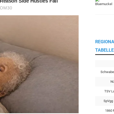
REGIONA
TABELLE
Schwabe
Nü
TSV L
SpVgg 
1860 