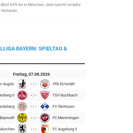
db24 trifft ihn in München: Jetzt spricht Ismaiks
Vertrauter
LLIGA BAYERN: SPIELTAG &
Freitag, 07.08.2026
n Augsb.
- : -
VfB Eichstätt
rnberg II
- : -
TSV Buchbach
andsberg
- : -
FV Illertissen
Bayreuth
- : -
FC Memmingen
München
- : -
FC Augsburg II