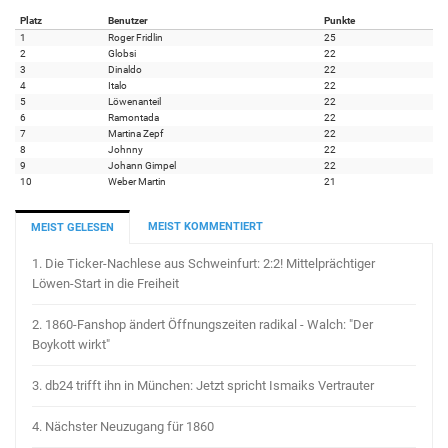
Platz
Benutzer
Punkte
1
Roger Fridlin
25
2
Globsi
22
3
Dinaldo
22
4
Italo
22
5
Löwenanteil
22
6
Ramontada
22
7
Martina Zepf
22
8
Johnny
22
9
Johann Gimpel
22
10
Weber Martin
21
MEIST KOMMENTIERT
MEIST GELESEN
1.
Die Ticker-Nachlese aus Schweinfurt: 2:2! Mittelprächtiger
Löwen-Start in die Freiheit
2.
1860-Fanshop ändert Öffnungszeiten radikal - Walch: "Der
Boykott wirkt"
3.
db24 trifft ihn in München: Jetzt spricht Ismaiks Vertrauter
4.
Nächster Neuzugang für 1860