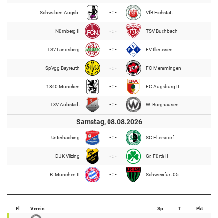
Schwaben Augsb.
- : -
VfB Eichstätt
Nürnberg II
- : -
TSV Buchbach
TSV Landsberg
- : -
FV Illertissen
SpVgg Bayreuth
- : -
FC Memmingen
1860 München
- : -
FC Augsburg II
TSV Aubstadt
- : -
W. Burghausen
Samstag, 08.08.2026
Unterhaching
- : -
SC Eltersdorf
DJK Vilzing
- : -
Gr. Fürth II
B. München II
- : -
Schweinfurt 05
Pl
Verein
Sp
T
Pkt