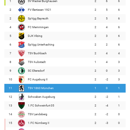
1
SV Wacker Burghausen
2
6
6
2
FV Illertissen 1921
2
5
6
2
SpVgg Bayreuth
2
5
6
4
FC Memmingen
2
4
6
5
DJK Vilzing
2
3
6
6
SpVgg Unterhaching
2
2
6
7
TSV Buchbach
2
4
4
8
TSV Aubstadt
1
4
3
9
SC Eltersdorf
2
0
3
10
FC Augsburg II
2
-2
3
11
TSV 1860 München
1
0
1
12
Schwaben Augsburg
2
-2
1
13
1.FC Schweinfurt 05
2
-4
1
14
TSV Landsberg
2
-2
0
15
1.FC Nürnberg II
2
-3
0