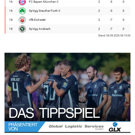
16
FC Bayern München II
2
-3
0
16
SpVgg Greuther Fürth II
2
-3
0
18
VfB Eichstätt
2
-7
0
18
SpVgg Ansbach
2
-7
0
Stand: 06.08.2026 06:10:00