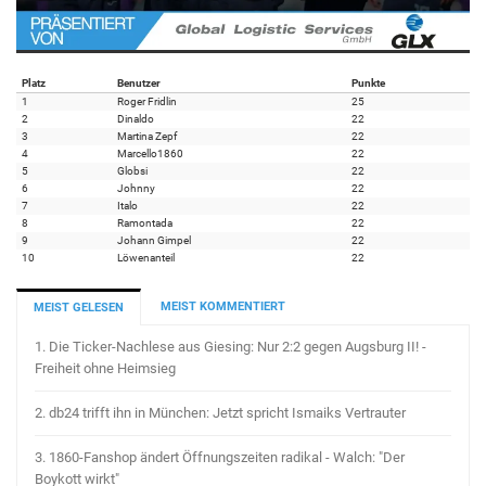
Platz
Benutzer
Punkte
1
Roger Fridlin
25
2
Dinaldo
22
3
Martina Zepf
22
4
Marcello1860
22
5
Globsi
22
6
Johnny
22
7
Italo
22
8
Ramontada
22
9
Johann Gimpel
22
10
Löwenanteil
22
MEIST KOMMENTIERT
MEIST GELESEN
1.
Die Ticker-Nachlese aus Giesing: Nur 2:2 gegen Augsburg II! -
Freiheit ohne Heimsieg
2.
db24 trifft ihn in München: Jetzt spricht Ismaiks Vertrauter
3.
1860-Fanshop ändert Öffnungszeiten radikal - Walch: "Der
Boykott wirkt"