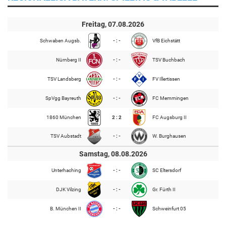
Freitag, 07.08.2026
Schwaben Augsb.
- : -
VfB Eichstätt
Nürnberg II
- : -
TSV Buchbach
TSV Landsberg
- : -
FV Illertissen
SpVgg Bayreuth
- : -
FC Memmingen
1860 München
2 : 2
FC Augsburg II
TSV Aubstadt
- : -
W. Burghausen
Samstag, 08.08.2026
Unterhaching
- : -
SC Eltersdorf
DJK Vilzing
- : -
Gr. Fürth II
B. München II
- : -
Schweinfurt 05