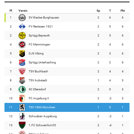
Pl
Verein
Sp
T
Pkt
1
SV Wacker Burghausen
2
6
6
2
FV Illertissen 1921
2
5
6
2
SpVgg Bayreuth
2
5
6
4
FC Memmingen
2
4
6
5
DJK Vilzing
2
3
6
6
SpVgg Unterhaching
2
2
6
7
TSV Buchbach
2
4
4
8
TSV Aubstadt
1
4
3
9
SC Eltersdorf
2
0
3
10
FC Augsburg II
2
-2
3
11
TSV 1860 München
1
0
1
12
Schwaben Augsburg
2
-2
1
13
1.FC Schweinfurt 05
2
-4
1