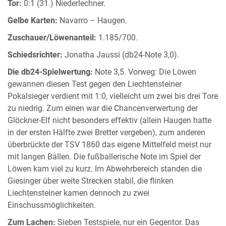
Tor:
0:1 (31.) Niederlechner.
Gelbe Karten:
Navarro – Haugen.
Zuschauer/Löwenanteil:
1.185/700.
Schiedsrichter:
Jonatha Jaussi (db24-Note 3,0).
Die db24-Spielwertung:
Note 3,5. Vorweg: Die Löwen
gewannen diesen Test gegen den Liechtensteiner
Pokalsieger verdient mit 1:0, vielleicht um zwei bis drei Tore
zu niedrig. Zum einen war die Chancenverwertung der
Glöckner-Elf nicht besonders effektiv (allein Haugen hatte
in der ersten Hälfte zwei Bretter vergeben), zum anderen
überbrückte der TSV 1860 das eigene Mittelfeld meist nur
mit langen Bällen. Die fußballerische Note im Spiel der
Löwen kam viel zu kurz. Im Abwehrbereich standen die
Giesinger über weite Strecken stabil, die flinken
Liechtensteiner kamen dennoch zu zwei
Einschussmöglichkeiten.
Zum Lachen:
Sieben Testspiele, nur ein Gegentor. Das