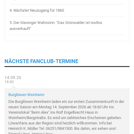
4.
Nächster Neuzugang für 1860
5.
Der Giesinger Wahnsinn: "Das Grünwalder ist restlos
ausverkauft"
NÄCHSTE FANCLUB-TERMINE
14.09.26
19:00
Burglöwen Weinheim
Die Burglöwen Weinheim laden ein zur ersten Zusammenkunft in der
neuen Saison am Montag 14. September 2026 ab 18:60 Uhr ins
Vereinslokal "Beim Alex" ins Rolf Engelbrecht Haus in
Weinheim/Bergstraße. Es wird um zahlreiches Erscheinen gebeten.
Löwenfans aus der Region sind herzlich willkommen. Info bei
Heinrich K. Müller Tel. 06251/9841500. Bis dahin, wir sehen uns!
Einmal Löwe, immer Löwe.