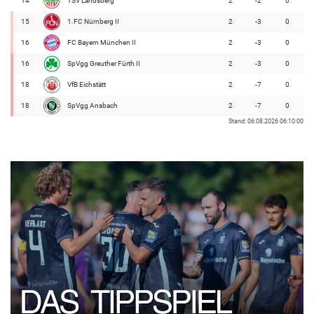
14
TSV Landsberg
2
-2
0
15
1.FC Nürnberg II
2
-3
0
16
FC Bayern München II
2
-3
0
16
SpVgg Greuther Fürth II
2
-3
0
18
VfB Eichstätt
2
-7
0
18
SpVgg Ansbach
2
-7
0
Stand: 06.08.2026 06:10:00