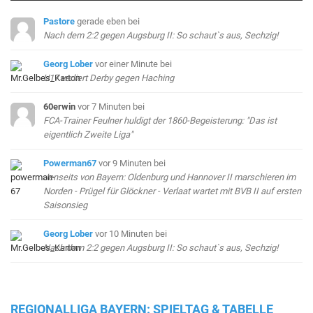
Pastore
gerade eben
bei
Nach dem 2:2 gegen Augsburg II: So schaut`s aus, Sechzig!
Georg Lober
vor einer Minute
bei
U17 verliert Derby gegen Haching
60erwin
vor 7 Minuten
bei
FCA-Trainer Feulner huldigt der 1860-Begeisterung: "Das ist
eigentlich Zweite Liga"
Powerman67
vor 9 Minuten
bei
Jenseits von Bayern: Oldenburg und Hannover II marschieren im
Norden - Prügel für Glöckner - Verlaat wartet mit BVB II auf ersten
Saisonsieg
Georg Lober
vor 10 Minuten
bei
Nach dem 2:2 gegen Augsburg II: So schaut`s aus, Sechzig!
REGIONALLIGA BAYERN: SPIELTAG & TABELLE