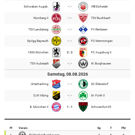
Schwaben Augsb.
- : -
VfB Eichstätt
Nürnberg II
- : -
TSV Buchbach
TSV Landsberg
- : -
FV Illertissen
SpVgg Bayreuth
- : -
FC Memmingen
1860 München
2 : 2
FC Augsburg II
TSV Aubstadt
- : -
W. Burghausen
Samstag, 08.08.2026
Unterhaching
- : -
SC Eltersdorf
DJK Vilzing
- : -
Gr. Fürth II
B. München II
1 : 1
Schweinfurt 05
Pl
Verein
Sp
T
Pkt
1
SV Wacker Burghausen
2
6
6