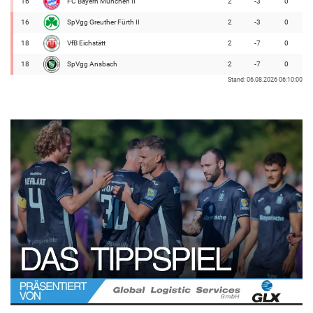
16
FC Bayern München II
2
-3
0
16
SpVgg Greuther Fürth II
2
-3
0
18
VfB Eichstätt
2
-7
0
18
SpVgg Ansbach
2
-7
0
Stand: 06.08.2026 06:10:00