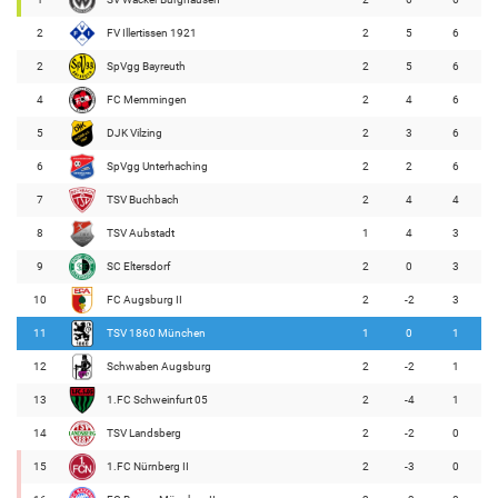
2
FV Illertissen 1921
2
5
6
2
SpVgg Bayreuth
2
5
6
4
FC Memmingen
2
4
6
5
DJK Vilzing
2
3
6
6
SpVgg Unterhaching
2
2
6
7
TSV Buchbach
2
4
4
8
TSV Aubstadt
1
4
3
9
SC Eltersdorf
2
0
3
10
FC Augsburg II
2
-2
3
11
TSV 1860 München
1
0
1
12
Schwaben Augsburg
2
-2
1
13
1.FC Schweinfurt 05
2
-4
1
14
TSV Landsberg
2
-2
0
15
1.FC Nürnberg II
2
-3
0