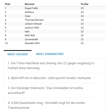
Platz
Benutzer
Punkte
1
Roger Fridlin
25
2
DerDave
24
3
Casa
24
4
Thomas Karmann
23
5
Johann Gimpel
23
6
Leoloco1860
22
7
Italo
22
8
MM1860
22
9
Löwenanteil
22
10
Marcello1860
22
MEIST KOMMENTIERT
MEIST GELESEN
1.
Die Ticker-Nachlese aus Giesing: Nur 2:2 gegen Augsburg II! -
Freiheit ohne Heimsieg
2.
db24 trifft ihn in München: Jetzt spricht Ismaiks Vertrauter
3.
Der Giesinger Wahnsinn: "Das Grünwalder ist restlos
ausverkauft"
4.
9.200 Dauerkarten weg - Eichstätt sorgt für den ersten
Trainerwechsel