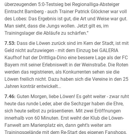
überzeugenden 5:0-Testsieg bei Regionalliga-Absteiger
Eintracht Bamberg - auch Trainer Patrick Glöckner war voll
des Lobes: Das Ergebnis ist gut, die Art und Weise war gut.
Man sieht, dass die Jungs wollen. Jetzt gilt es, im
Trainingslager die Abläufe zu schärfen.“
7.53:
Dass die Löwen zurück sind im Kern der Stadt, ist mit
Geld nicht aufzuwiegen - mit dem Einzug bei GALERIA
Kaufhof hat der Drittliga-Dino eine bessere Lage als der FC
Bayern mit seiner Erlebniswelt in der Weinstraße. Die Roten
werden das registrieren, als Konkurrenten sehen sie die
Löwen freilich nicht. Dazu haben sich die Vereine in den 25
Jahren konträr entwickelt…
7.46:
Guten Morgen, liebe Löwen! Es geht weiter - zwar ruht
heute das runde Leder, aber die Sechzger haben die Ehre,
sich heute selbst zu präsentieren. Mit zwei Eröffnungen
innerhalb von 60 Minuten. Erst weiht der Klub die Löwen-
Fanwelt am Marienplatz ein, dann geht’s weiter am
Trainingsgelände mit dem Re-Start des eigenen Fanshops.