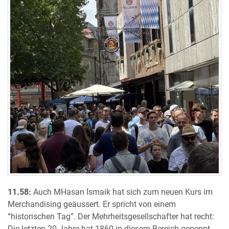
11.58:
Auch MHasan Ismaik hat sich zum neuen Kurs im
Merchandising geäussert. Er spricht von einem
“historischen Tag”. Der Mehrheitsgesellschafter hat recht:
Die letzten 20 Jahre hat 1860 in diesem Bereich gepennt.