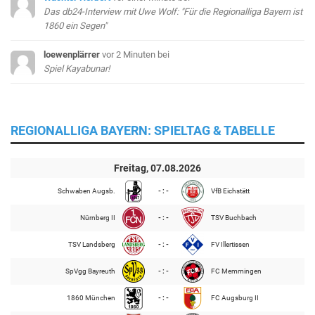
Das db24-Interview mit Uwe Wolf: "Für die Regionalliga Bayern ist
1860 ein Segen"
loewenplärrer
vor 2 Minuten
bei
Spiel Kayabunar!
REGIONALLIGA BAYERN: SPIELTAG & TABELLE
Freitag, 07.08.2026
Schwaben Augsb.
- : -
VfB Eichstätt
Nürnberg II
- : -
TSV Buchbach
TSV Landsberg
- : -
FV Illertissen
SpVgg Bayreuth
- : -
FC Memmingen
1860 München
- : -
FC Augsburg II