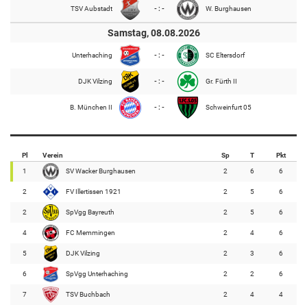
TSV Aubstadt
- : -
W. Burghausen
Samstag, 08.08.2026
Unterhaching
- : -
SC Eltersdorf
DJK Vilzing
- : -
Gr. Fürth II
B. München II
- : -
Schweinfurt 05
Pl
Verein
Sp
T
Pkt
1
SV Wacker Burghausen
2
6
6
2
FV Illertissen 1921
2
5
6
2
SpVgg Bayreuth
2
5
6
4
FC Memmingen
2
4
6
5
DJK Vilzing
2
3
6
6
SpVgg Unterhaching
2
2
6
7
TSV Buchbach
2
4
4