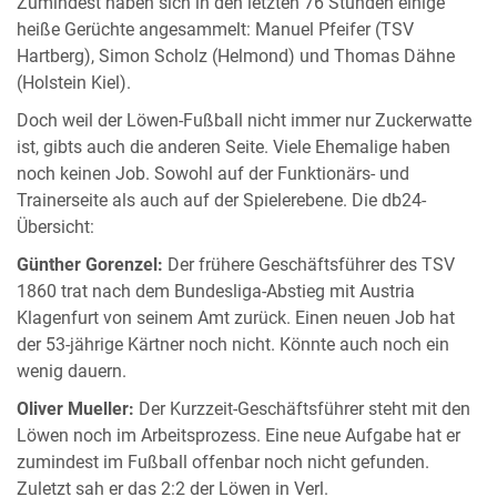
Zumindest haben sich in den letzten 76 Stunden einige
heiße Gerüchte angesammelt: Manuel Pfeifer (TSV
Hartberg), Simon Scholz (Helmond) und Thomas Dähne
(Holstein Kiel).
Doch weil der Löwen-Fußball nicht immer nur Zuckerwatte
ist, gibts auch die anderen Seite. Viele Ehemalige haben
noch keinen Job. Sowohl auf der Funktionärs- und
Trainerseite als auch auf der Spielerebene. Die db24-
Übersicht:
Günther Gorenzel:
Der frühere Geschäftsführer des TSV
1860 trat nach dem Bundesliga-Abstieg mit Austria
Klagenfurt von seinem Amt zurück. Einen neuen Job hat
der 53-jährige Kärtner noch nicht. Könnte auch noch ein
wenig dauern.
Oliver Mueller:
Der Kurzzeit-Geschäftsführer steht mit den
Löwen noch im Arbeitsprozess. Eine neue Aufgabe hat er
zumindest im Fußball offenbar noch nicht gefunden.
Zuletzt sah er das 2:2 der Löwen in Verl.