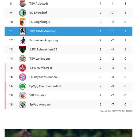
8
TSV Aubstadt
1
4
3
9
SC Eltersdorf
2
0
3
10
FC Augsburg II
2
-2
3
11
TSV 1860 München
1
0
1
12
Schwaben Augsburg
2
-2
1
13
1.FC Schweinfurt 05
2
-4
1
14
TSV Landsberg
2
-2
0
15
1.FC Nürnberg II
2
-3
0
16
FC Bayern München II
2
-3
0
16
SpVgg Greuther Fürth II
2
-3
0
18
VfB Eichstätt
2
-7
0
18
SpVgg Ansbach
2
-7
0
Stand: 06.08.2026 06:10:00