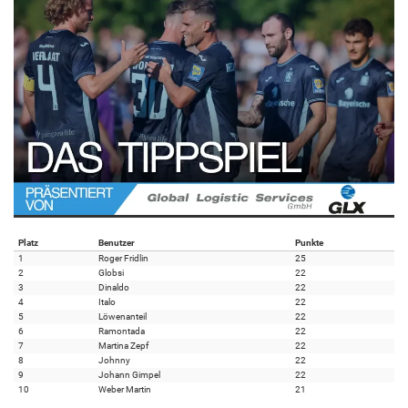
Platz
Benutzer
Punkte
1
Roger Fridlin
25
2
Globsi
22
3
Dinaldo
22
4
Italo
22
5
Löwenanteil
22
6
Ramontada
22
7
Martina Zepf
22
8
Johnny
22
9
Johann Gimpel
22
10
Weber Martin
21