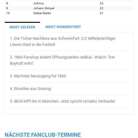
8
Johnny
22
9
Johann Gimpel
22
10
Weber Martin
21
MEIST KOMMENTIERT
MEIST GELESEN
1.
Die Ticker-Nachlese aus Schweinfurt: 2:2! Mittelprächtiger
Löwen-Start in die Freiheit
2.
1860-Fanshop ändert Öffnungszeiten radikal - Walch: "Der
Boykott wirkt"
3.
Nächster Neuzugang für 1860
4.
Skurriles aus Giesing
5.
db24 trifft ihn in München: Jetzt spricht Ismaiks Vertrauter
NÄCHSTE FANCLUB-TERMINE