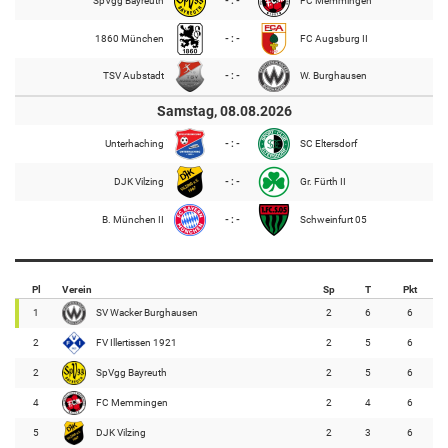
SpVgg Bayreuth
- : -
FC Memmingen
1860 München
- : -
FC Augsburg II
TSV Aubstadt
- : -
W. Burghausen
Samstag, 08.08.2026
Unterhaching
- : -
SC Eltersdorf
DJK Vilzing
- : -
Gr. Fürth II
B. München II
- : -
Schweinfurt 05
Pl
Verein
Sp
T
Pkt
1
SV Wacker Burghausen
2
6
6
2
FV Illertissen 1921
2
5
6
2
SpVgg Bayreuth
2
5
6
4
FC Memmingen
2
4
6
5
DJK Vilzing
2
3
6