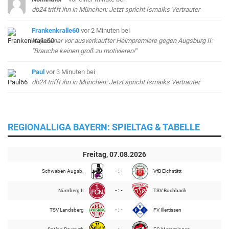
db24 trifft ihn in München: Jetzt spricht Ismaiks Vertrauter
Frankenkralle60
vor 2 Minuten
bei
Kayabunar vor ausverkaufter Heimpremiere gegen Augsburg II:
"Brauche keinen groß zu motivieren!"
Paul
vor 3 Minuten
bei
db24 trifft ihn in München: Jetzt spricht Ismaiks Vertrauter
REGIONALLIGA BAYERN: SPIELTAG & TABELLE
Freitag, 07.08.2026
Schwaben Augsb.
- : -
VfB Eichstätt
Nürnberg II
- : -
TSV Buchbach
TSV Landsberg
- : -
FV Illertissen