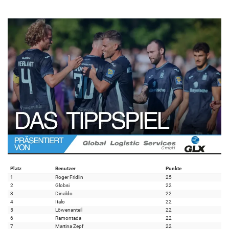
Platz
Benutzer
Punkte
1
Roger Fridlin
25
2
Globsi
22
3
Dinaldo
22
4
Italo
22
5
Löwenanteil
22
6
Ramontada
22
7
Martina Zepf
22