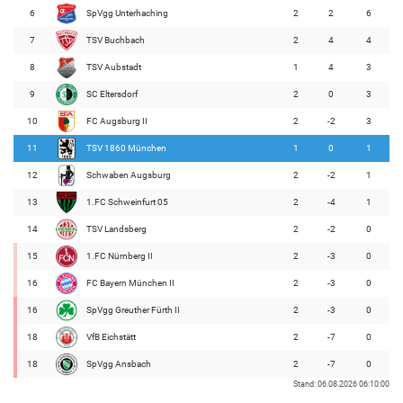
6
SpVgg Unterhaching
2
2
6
7
TSV Buchbach
2
4
4
8
TSV Aubstadt
1
4
3
9
SC Eltersdorf
2
0
3
10
FC Augsburg II
2
-2
3
11
TSV 1860 München
1
0
1
12
Schwaben Augsburg
2
-2
1
13
1.FC Schweinfurt 05
2
-4
1
14
TSV Landsberg
2
-2
0
15
1.FC Nürnberg II
2
-3
0
16
FC Bayern München II
2
-3
0
16
SpVgg Greuther Fürth II
2
-3
0
18
VfB Eichstätt
2
-7
0
18
SpVgg Ansbach
2
-7
0
Stand: 06.08.2026 06:10:00