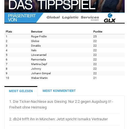
Platz
Benutzer
Punkte
1
Roger Fridlin
25
2
Globsi
22
3
Dinaldo
22
4
Italo
22
5
Löwenanteil
22
6
Ramontada
22
7
Martina Zepf
22
8
Johnny
22
9
Johann Gimpel
22
10
Weber Martin
21
MEIST KOMMENTIERT
MEIST GELESEN
1.
Die Ticker-Nachlese aus Giesing: Nur 2:2 gegen Augsburg II! -
Freiheit ohne Heimsieg
2.
db24 trifft ihn in München: Jetzt spricht Ismaiks Vertrauter