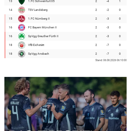
13
1.FC Schweinfurt 05
2
-4
1
14
TSV Landsberg
2
-2
0
15
1.FC Nürnberg II
2
-3
0
16
FC Bayern München II
2
-3
0
16
SpVgg Greuther Fürth II
2
-3
0
18
VfB Eichstätt
2
-7
0
18
SpVgg Ansbach
2
-7
0
Stand: 06.08.2026 06:10:00