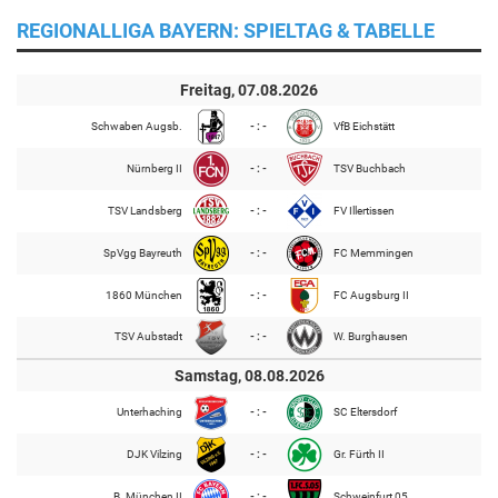
REGIONALLIGA BAYERN: SPIELTAG & TABELLE
Freitag, 07.08.2026
Schwaben Augsb.
- : -
VfB Eichstätt
Nürnberg II
- : -
TSV Buchbach
TSV Landsberg
- : -
FV Illertissen
SpVgg Bayreuth
- : -
FC Memmingen
1860 München
- : -
FC Augsburg II
TSV Aubstadt
- : -
W. Burghausen
Samstag, 08.08.2026
Unterhaching
- : -
SC Eltersdorf
DJK Vilzing
- : -
Gr. Fürth II
B. München II
- : -
Schweinfurt 05