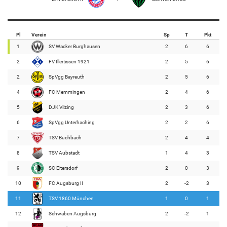
Pl
Verein
Sp
T
Pkt
1
SV Wacker Burghausen
2
6
6
2
FV Illertissen 1921
2
5
6
2
SpVgg Bayreuth
2
5
6
4
FC Memmingen
2
4
6
5
DJK Vilzing
2
3
6
6
SpVgg Unterhaching
2
2
6
7
TSV Buchbach
2
4
4
8
TSV Aubstadt
1
4
3
9
SC Eltersdorf
2
0
3
10
FC Augsburg II
2
-2
3
11
TSV 1860 München
1
0
1
12
Schwaben Augsburg
2
-2
1