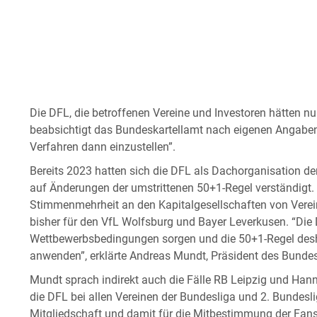
Die DFL, die betroffenen Vereine und Investoren hätten n
beabsichtigt das Bundeskartellamt nach eigenen Angaben,
Verfahren dann einzustellen”.
Bereits 2023 hatten sich die DFL als Dachorganisation de
auf Änderungen der umstrittenen 50+1-Regel verständigt. D
Stimmenmehrheit an den Kapitalgesellschaften von Ver
bisher für den VfL Wolfsburg und Bayer Leverkusen. “Die 
Wettbewerbsbedingungen sorgen und die 50+1-Regel desh
anwenden”, erklärte Andreas Mundt, Präsident des Bundes
Mundt sprach indirekt auch die Fälle RB Leipzig und Hann
die DFL bei allen Vereinen der Bundesliga und 2. Bundes
Mitgliedschaft und damit für die Mitbestimmung der Fans s