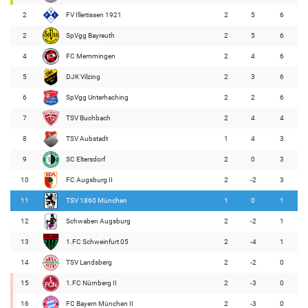
2
FV Illertissen 1921
2
5
6
2
SpVgg Bayreuth
2
5
6
4
FC Memmingen
2
4
6
5
DJK Vilzing
2
3
6
6
SpVgg Unterhaching
2
2
6
7
TSV Buchbach
2
4
4
8
TSV Aubstadt
1
4
3
9
SC Eltersdorf
2
0
3
10
FC Augsburg II
2
-2
3
11
TSV 1860 München
1
0
1
12
Schwaben Augsburg
2
-2
1
13
1.FC Schweinfurt 05
2
-4
1
14
TSV Landsberg
2
-2
0
15
1.FC Nürnberg II
2
-3
0
16
FC Bayern München II
2
-3
0