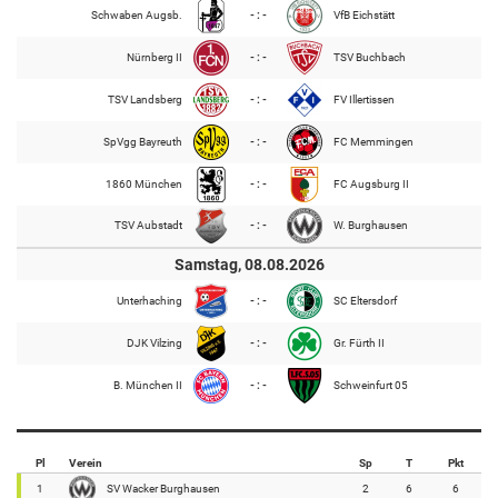
Schwaben Augsb.
- : -
VfB Eichstätt
Nürnberg II
- : -
TSV Buchbach
TSV Landsberg
- : -
FV Illertissen
SpVgg Bayreuth
- : -
FC Memmingen
1860 München
- : -
FC Augsburg II
TSV Aubstadt
- : -
W. Burghausen
Samstag, 08.08.2026
Unterhaching
- : -
SC Eltersdorf
DJK Vilzing
- : -
Gr. Fürth II
B. München II
- : -
Schweinfurt 05
Pl
Verein
Sp
T
Pkt
1
SV Wacker Burghausen
2
6
6