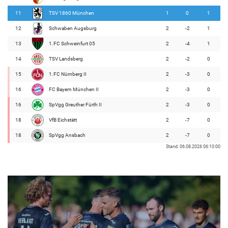
11
TSV 1860 München
1
0
1
12
Schwaben Augsburg
2
-2
1
13
1.FC Schweinfurt 05
2
-4
1
14
TSV Landsberg
2
-2
0
15
1.FC Nürnberg II
2
-3
0
16
FC Bayern München II
2
-3
0
16
SpVgg Greuther Fürth II
2
-3
0
18
VfB Eichstätt
2
-7
0
18
SpVgg Ansbach
2
-7
0
Stand: 06.08.2026 06:10:00