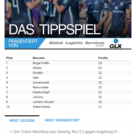
Platz
Benutzer
Punkte
1
Roger Fridlin
25
2
Globsi
22
3
Dinaldo
22
4
Italo
22
5
Löwenanteil
22
6
Ramontada
22
7
Martina Zepf
22
8
Johnny
22
9
Johann Gimpel
22
10
Weber Martin
21
MEIST KOMMENTIERT
MEIST GELESEN
1.
Die Ticker-Nachlese aus Giesing: Nur 2:2 gegen Augsburg II! -