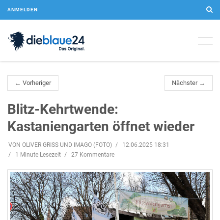
ANMELDEN
Togg
navig
← Vorheriger
Nächster →
Blitz-Kehrtwende:
Kastaniengarten öffnet wieder
VON OLIVER GRISS UND IMAGO (FOTO)
12.06.2025 18:31
1 Minute Lesezeit
27 Kommentare