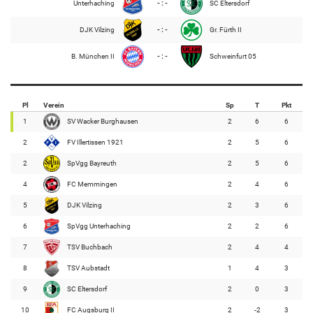
Unterhaching
- : -
SC Eltersdorf
DJK Vilzing
- : -
Gr. Fürth II
B. München II
- : -
Schweinfurt 05
Pl
Verein
Sp
T
Pkt
1
SV Wacker Burghausen
2
6
6
2
FV Illertissen 1921
2
5
6
2
SpVgg Bayreuth
2
5
6
4
FC Memmingen
2
4
6
5
DJK Vilzing
2
3
6
6
SpVgg Unterhaching
2
2
6
7
TSV Buchbach
2
4
4
8
TSV Aubstadt
1
4
3
9
SC Eltersdorf
2
0
3
10
FC Augsburg II
2
-2
3