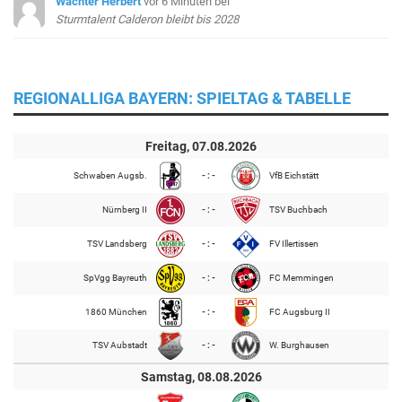
Wachter Herbert
vor 6 Minuten
bei
Sturmtalent Calderon bleibt bis 2028
REGIONALLIGA BAYERN: SPIELTAG & TABELLE
Freitag, 07.08.2026
Schwaben Augsb.
- : -
VfB Eichstätt
Nürnberg II
- : -
TSV Buchbach
TSV Landsberg
- : -
FV Illertissen
SpVgg Bayreuth
- : -
FC Memmingen
1860 München
- : -
FC Augsburg II
TSV Aubstadt
- : -
W. Burghausen
Samstag, 08.08.2026