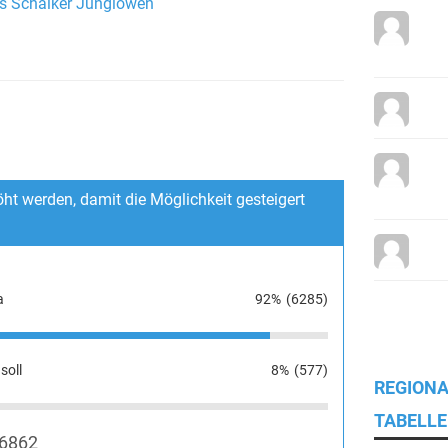
es Schalker Junglöwen
ht werden, damit die Möglichkeit gesteigert
a
92%
(6285)
soll
8%
(577)
REGIONA
TABELLE
6862