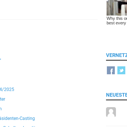
VERNET
”
24/2025
NEUEST
ter
n
äsidenten-Casting