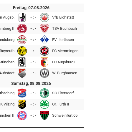
Freitag, 07.08.2026
n Augsb.
- : -
VfB Eichstätt
rnberg II
- : -
TSV Buchbach
andsberg
- : -
FV Illertissen
Bayreuth
- : -
FC Memmingen
München
- : -
FC Augsburg II
Aubstadt
- : -
W. Burghausen
Samstag, 08.08.2026
rhaching
- : -
SC Eltersdorf
K Vilzing
- : -
Gr. Fürth II
ünchen II
- : -
Schweinfurt 05