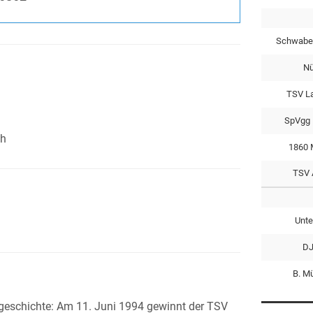
Schwabe
Nü
TSV L
SpVgg 
ch
1860 
TSV 
Unte
DJ
B. M
sgeschichte: Am 11. Juni 1994 gewinnt der TSV