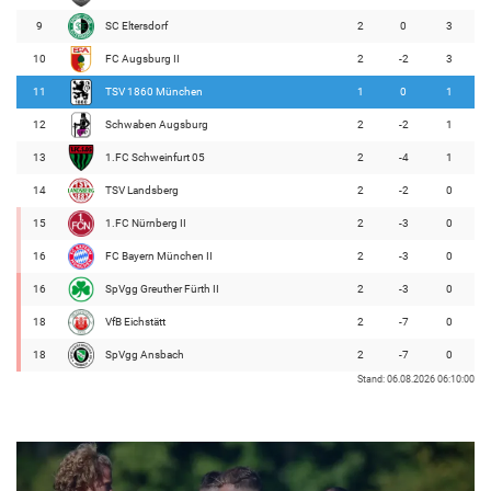
9
SC Eltersdorf
2
0
3
10
FC Augsburg II
2
-2
3
11
TSV 1860 München
1
0
1
12
Schwaben Augsburg
2
-2
1
13
1.FC Schweinfurt 05
2
-4
1
14
TSV Landsberg
2
-2
0
15
1.FC Nürnberg II
2
-3
0
16
FC Bayern München II
2
-3
0
16
SpVgg Greuther Fürth II
2
-3
0
18
VfB Eichstätt
2
-7
0
18
SpVgg Ansbach
2
-7
0
Stand: 06.08.2026 06:10:00