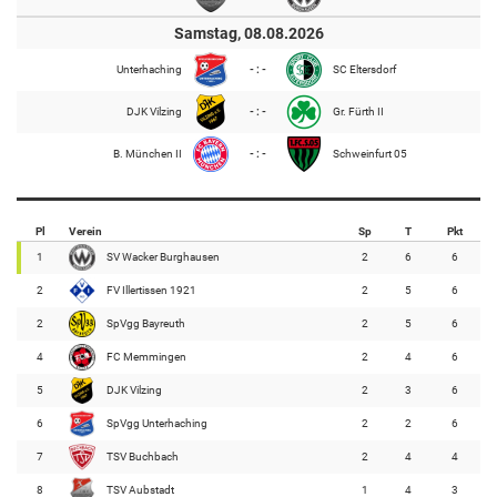
Samstag, 08.08.2026
Unterhaching
- : -
SC Eltersdorf
DJK Vilzing
- : -
Gr. Fürth II
B. München II
- : -
Schweinfurt 05
Pl
Verein
Sp
T
Pkt
1
SV Wacker Burghausen
2
6
6
2
FV Illertissen 1921
2
5
6
2
SpVgg Bayreuth
2
5
6
4
FC Memmingen
2
4
6
5
DJK Vilzing
2
3
6
6
SpVgg Unterhaching
2
2
6
7
TSV Buchbach
2
4
4
8
TSV Aubstadt
1
4
3