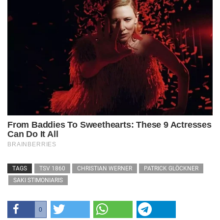
TAGS
TSV 1860
CHRISTIAN WERNER
PATRICK GLÖCKNER
SAKI STIMONIARIS
0