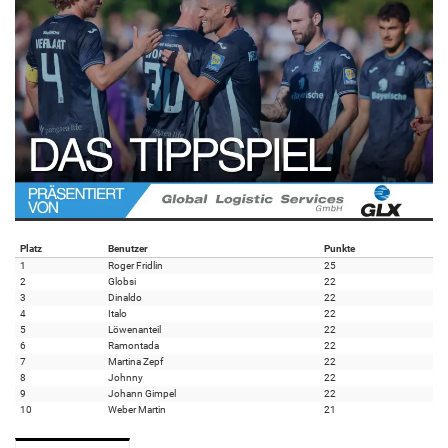
Platz
Benutzer
Punkte
1
Roger Fridlin
25
2
Globsi
22
3
Dinaldo
22
4
Italo
22
5
Löwenanteil
22
6
Ramontada
22
7
Martina Zepf
22
8
Johnny
22
9
Johann Gimpel
22
10
Weber Martin
21