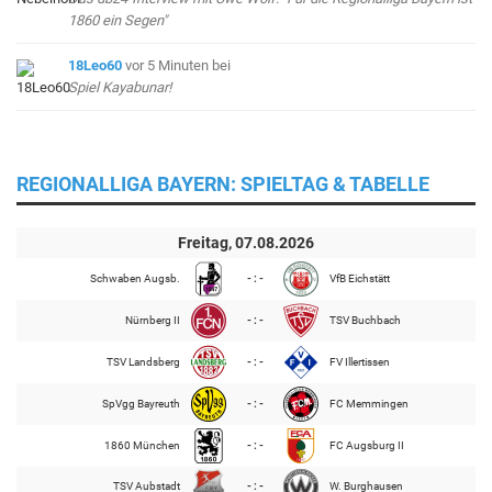
1860 ein Segen"
18Leo60
vor 5 Minuten
bei
Spiel Kayabunar!
REGIONALLIGA BAYERN: SPIELTAG & TABELLE
Freitag, 07.08.2026
Schwaben Augsb.
- : -
VfB Eichstätt
Nürnberg II
- : -
TSV Buchbach
TSV Landsberg
- : -
FV Illertissen
SpVgg Bayreuth
- : -
FC Memmingen
1860 München
- : -
FC Augsburg II
TSV Aubstadt
- : -
W. Burghausen