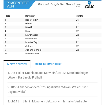
Platz
Benutzer
Punkte
1
Roger Fridlin
25
2
Globsi
22
3
Dinaldo
22
4
Italo
22
5
Löwenanteil
22
6
Ramontada
22
7
Martina Zepf
22
8
Johnny
22
9
Johann Gimpel
22
10
Weber Martin
21
MEIST KOMMENTIERT
MEIST GELESEN
1.
Die Ticker-Nachlese aus Schweinfurt: 2:2! Mittelprächtiger
Löwen-Start in die Freiheit
2.
1860-Fanshop ändert Öffnungszeiten radikal - Walch: "Der
Boykott wirkt"
3.
db24 trifft ihn in München: Jetzt spricht Ismaiks Vertrauter