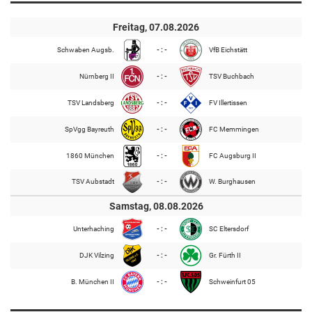
Freitag, 07.08.2026
Schwaben Augsb.
- : -
VfB Eichstätt
Nürnberg II
- : -
TSV Buchbach
TSV Landsberg
- : -
FV Illertissen
SpVgg Bayreuth
- : -
FC Memmingen
1860 München
- : -
FC Augsburg II
TSV Aubstadt
- : -
W. Burghausen
Samstag, 08.08.2026
Unterhaching
- : -
SC Eltersdorf
DJK Vilzing
- : -
Gr. Fürth II
B. München II
- : -
Schweinfurt 05