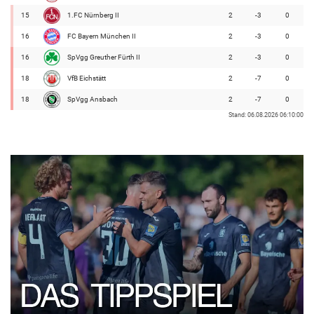
15
1.FC Nürnberg II
2
-3
0
16
FC Bayern München II
2
-3
0
16
SpVgg Greuther Fürth II
2
-3
0
18
VfB Eichstätt
2
-7
0
18
SpVgg Ansbach
2
-7
0
Stand: 06.08.2026 06:10:00