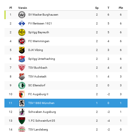
Pl
Verein
Sp
T
Pkt
1
SV Wacker Burghausen
2
6
6
2
FV Illertissen 1921
2
5
6
2
SpVgg Bayreuth
2
5
6
4
FC Memmingen
2
4
6
5
DJK Vilzing
2
3
6
6
SpVgg Unterhaching
2
2
6
7
TSV Buchbach
2
4
4
8
TSV Aubstadt
1
4
3
9
SC Eltersdorf
2
0
3
10
FC Augsburg II
2
-2
3
11
TSV 1860 München
1
0
1
12
Schwaben Augsburg
2
-2
1
13
1.FC Schweinfurt 05
2
-4
1
14
TSV Landsberg
2
-2
0