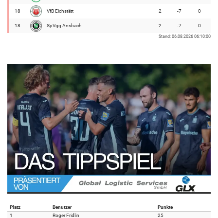
18
VfB Eichstätt
2
-7
0
18
SpVgg Ansbach
2
-7
0
Stand: 06.08.2026 06:10:00
Platz
Benutzer
Punkte
1
Roger Fridlin
25