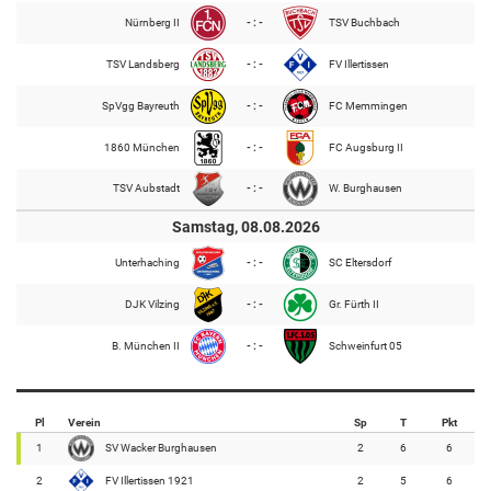
Nürnberg II
- : -
TSV Buchbach
TSV Landsberg
- : -
FV Illertissen
SpVgg Bayreuth
- : -
FC Memmingen
1860 München
- : -
FC Augsburg II
TSV Aubstadt
- : -
W. Burghausen
Samstag, 08.08.2026
Unterhaching
- : -
SC Eltersdorf
DJK Vilzing
- : -
Gr. Fürth II
B. München II
- : -
Schweinfurt 05
Pl
Verein
Sp
T
Pkt
1
SV Wacker Burghausen
2
6
6
2
FV Illertissen 1921
2
5
6