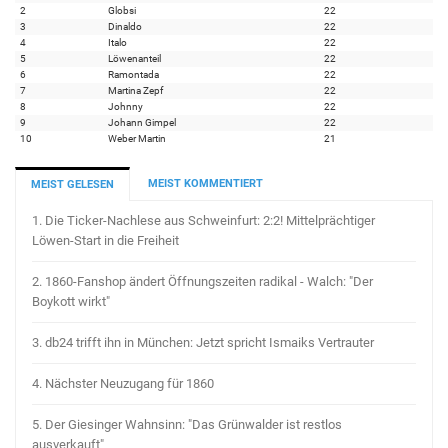
2
Globsi
22
3
Dinaldo
22
4
Italo
22
5
Löwenanteil
22
6
Ramontada
22
7
Martina Zepf
22
8
Johnny
22
9
Johann Gimpel
22
10
Weber Martin
21
MEIST KOMMENTIERT
MEIST GELESEN
1.
Die Ticker-Nachlese aus Schweinfurt: 2:2! Mittelprächtiger
Löwen-Start in die Freiheit
2.
1860-Fanshop ändert Öffnungszeiten radikal - Walch: "Der
Boykott wirkt"
3.
db24 trifft ihn in München: Jetzt spricht Ismaiks Vertrauter
4.
Nächster Neuzugang für 1860
5.
Der Giesinger Wahnsinn: "Das Grünwalder ist restlos
ausverkauft"