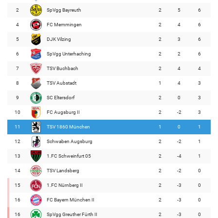
2
SpVgg Bayreuth
2
5
6
4
FC Memmingen
2
4
6
5
DJK Vilzing
2
3
6
6
SpVgg Unterhaching
2
2
6
7
TSV Buchbach
2
4
4
8
TSV Aubstadt
1
4
3
9
SC Eltersdorf
2
0
3
10
FC Augsburg II
2
-2
3
11
TSV 1860 München
1
0
1
12
Schwaben Augsburg
2
-2
1
13
1.FC Schweinfurt 05
2
-4
1
14
TSV Landsberg
2
-2
0
15
1.FC Nürnberg II
2
-3
0
16
FC Bayern München II
2
-3
0
16
SpVgg Greuther Fürth II
2
-3
0