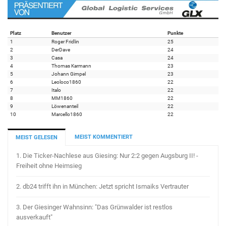
Platz
Benutzer
Punkte
1
Roger Fridlin
25
2
DerDave
24
3
Casa
24
4
Thomas Karmann
23
5
Johann Gimpel
23
6
Leoloco1860
22
7
Italo
22
8
MM1860
22
9
Löwenanteil
22
10
Marcello1860
22
MEIST KOMMENTIERT
MEIST GELESEN
1.
Die Ticker-Nachlese aus Giesing: Nur 2:2 gegen Augsburg II! -
Freiheit ohne Heimsieg
2.
db24 trifft ihn in München: Jetzt spricht Ismaiks Vertrauter
3.
Der Giesinger Wahnsinn: "Das Grünwalder ist restlos
ausverkauft"