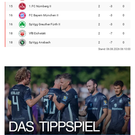
15
1.FC Nürnberg II
2
-3
0
16
FC Bayern München II
2
-3
0
16
SpVgg Greuther Fürth II
2
-3
0
18
VfB Eichstätt
2
-7
0
18
SpVgg Ansbach
2
-7
0
Stand: 06.08.2026 06:10:00