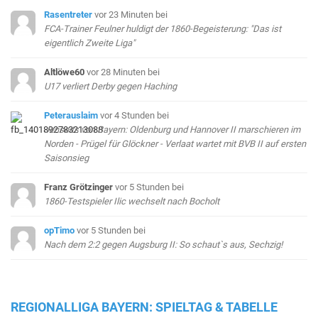
Rasentreter
vor 23 Minuten
bei
FCA-Trainer Feulner huldigt der 1860-Begeisterung: "Das ist
eigentlich Zweite Liga"
Altlöwe60
vor 28 Minuten
bei
U17 verliert Derby gegen Haching
Peterauslaim
vor 4 Stunden
bei
Jenseits von Bayern: Oldenburg und Hannover II marschieren im
Norden - Prügel für Glöckner - Verlaat wartet mit BVB II auf ersten
Saisonsieg
Franz Grötzinger
vor 5 Stunden
bei
1860-Testspieler Ilic wechselt nach Bocholt
opTimo
vor 5 Stunden
bei
Nach dem 2:2 gegen Augsburg II: So schaut`s aus, Sechzig!
REGIONALLIGA BAYERN: SPIELTAG & TABELLE