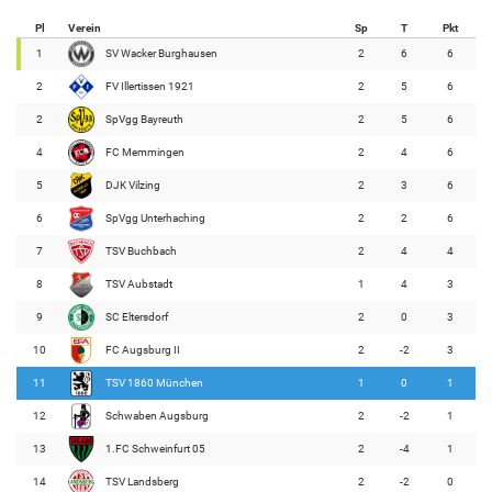
Pl
Verein
Sp
T
Pkt
1
SV Wacker Burghausen
2
6
6
2
FV Illertissen 1921
2
5
6
2
SpVgg Bayreuth
2
5
6
4
FC Memmingen
2
4
6
5
DJK Vilzing
2
3
6
6
SpVgg Unterhaching
2
2
6
7
TSV Buchbach
2
4
4
8
TSV Aubstadt
1
4
3
9
SC Eltersdorf
2
0
3
10
FC Augsburg II
2
-2
3
11
TSV 1860 München
1
0
1
12
Schwaben Augsburg
2
-2
1
13
1.FC Schweinfurt 05
2
-4
1
14
TSV Landsberg
2
-2
0