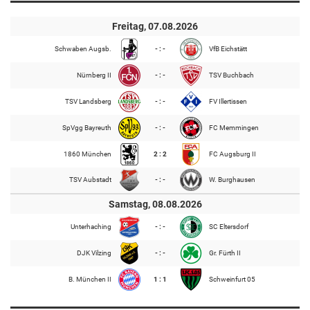
Freitag, 07.08.2026
Schwaben Augsb.
- : -
VfB Eichstätt
Nürnberg II
- : -
TSV Buchbach
TSV Landsberg
- : -
FV Illertissen
SpVgg Bayreuth
- : -
FC Memmingen
1860 München
2 : 2
FC Augsburg II
TSV Aubstadt
- : -
W. Burghausen
Samstag, 08.08.2026
Unterhaching
- : -
SC Eltersdorf
DJK Vilzing
- : -
Gr. Fürth II
B. München II
1 : 1
Schweinfurt 05