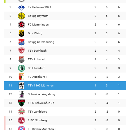
2
FV Illertissen 1921
2
5
6
2
SpVgg Bayreuth
2
5
6
4
FC Memmingen
2
4
6
5
DJK Vilzing
2
3
6
6
SpVgg Unterhaching
2
2
6
7
TSV Buchbach
2
4
4
8
TSV Aubstadt
1
4
3
9
SC Eltersdorf
2
0
3
10
FC Augsburg II
2
-2
3
11
TSV 1860 München
1
0
1
12
Schwaben Augsburg
2
-2
1
13
1.FC Schweinfurt 05
2
-4
1
14
TSV Landsberg
2
-2
0
15
1.FC Nürnberg II
2
-3
0
16
FC Bayern München II
2
-3
0