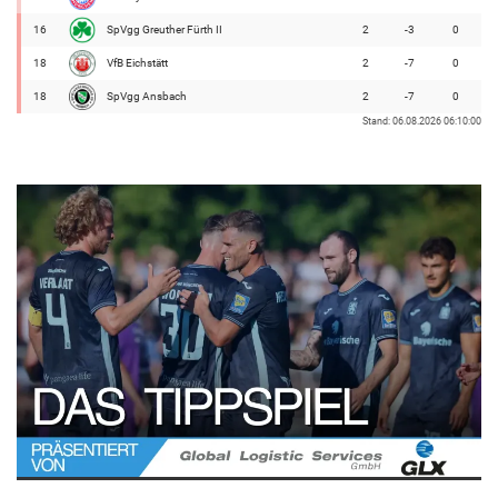
16
SpVgg Greuther Fürth II
2
-3
0
18
VfB Eichstätt
2
-7
0
18
SpVgg Ansbach
2
-7
0
Stand: 06.08.2026 06:10:00