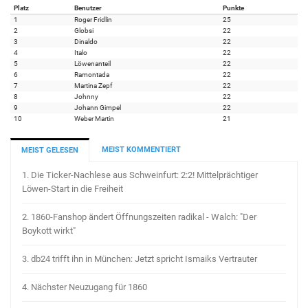
Platz
Benutzer
Punkte
1
Roger Fridlin
25
2
Globsi
22
3
Dinaldo
22
4
Italo
22
5
Löwenanteil
22
6
Ramontada
22
7
Martina Zepf
22
8
Johnny
22
9
Johann Gimpel
22
10
Weber Martin
21
MEIST KOMMENTIERT
MEIST GELESEN
1.
Die Ticker-Nachlese aus Schweinfurt: 2:2! Mittelprächtiger
Löwen-Start in die Freiheit
2.
1860-Fanshop ändert Öffnungszeiten radikal - Walch: "Der
Boykott wirkt"
3.
db24 trifft ihn in München: Jetzt spricht Ismaiks Vertrauter
4.
Nächster Neuzugang für 1860