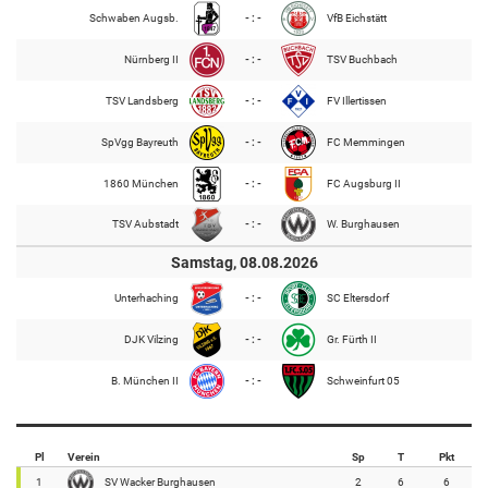
Schwaben Augsb.
- : -
VfB Eichstätt
Nürnberg II
- : -
TSV Buchbach
TSV Landsberg
- : -
FV Illertissen
SpVgg Bayreuth
- : -
FC Memmingen
1860 München
- : -
FC Augsburg II
TSV Aubstadt
- : -
W. Burghausen
Samstag, 08.08.2026
Unterhaching
- : -
SC Eltersdorf
DJK Vilzing
- : -
Gr. Fürth II
B. München II
- : -
Schweinfurt 05
Pl
Verein
Sp
T
Pkt
1
SV Wacker Burghausen
2
6
6