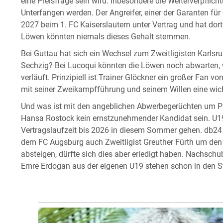
eine Preisfrage sein wird. Inbesondere die Weiterverpflic
Unterfangen werden. Der Angreifer, einer der Garanten für 
2027 beim 1. FC Kaiserslautern unter Vertrag und hat dort 
Löwen könnten niemals dieses Gehalt stemmen.
Bei Guttau hat sich ein Wechsel zum Zweitligisten Karlsru
Sechzig? Bei Lucoqui könnten die Löwen noch abwarten, 
verläuft. Prinzipiell ist Trainer Glöckner ein großer Fan v
mit seiner Zweikampfführung und seinem Willen eine wich
Und was ist mit den angeblichen Abwerbegerüchten um P
Hansa Rostock kein ernstzunehmender Kandidat sein. U19-
Vertragslaufzeit bis 2026 in diesem Sommer gehen. db24 be
dem FC Augsburg auch Zweitligist Greuther Fürth um den Ve
absteigen, dürfte sich dies aber erledigt haben. Nachschu
Emre Erdogan aus der eigenen U19 stehen schon in den St