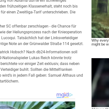
htung von Abiama dürfte ein schwieriges
den frühzeitigen Klassenerhalt, steht noch bis
für einen Zweitliga-Tarif unterschrieben. Die
her SC offenbar zerschlagen - die Chance für
wie der Heilungsprozess nach der Knieoperation
on Lucoqui. Tatsächlich hat der Linksverteidiger
tige Note an der Grünwalder Straße 114 gesetzt.
atrick Hobsch? Nach db24-Informationen soll
Nationalspieler Lukas Reich könnte trotz
richtete vor einiger Zeit exklusiv, dass neben
rteidiger buhlt. Sollten die Mittelfranken
b wird’s in jedem Fall geben: Samuel Althaus und
artlöchern.