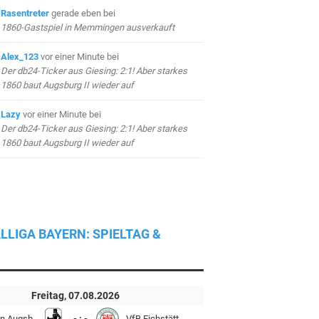
Rasentreter
gerade eben
bei
1860-Gastspiel in Memmingen ausverkauft
Alex_123
vor einer Minute
bei
Der db24-Ticker aus Giesing: 2:1! Aber starkes
1860 baut Augsburg II wieder auf
Lazy
vor einer Minute
bei
Der db24-Ticker aus Giesing: 2:1! Aber starkes
1860 baut Augsburg II wieder auf
LLIGA BAYERN: SPIELTAG &
Freitag, 07.08.2026
n Augsb.
- : -
VfB Eichstätt