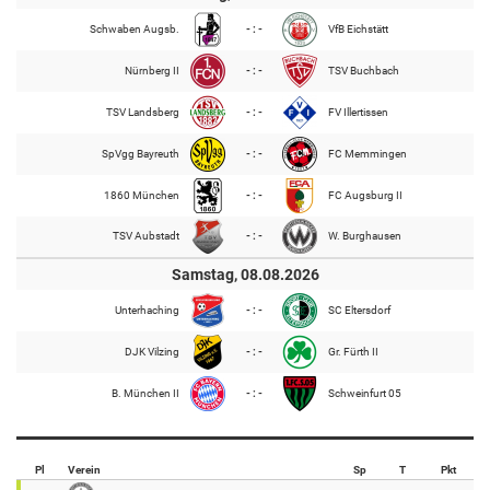
Schwaben Augsb.
- : -
VfB Eichstätt
Nürnberg II
- : -
TSV Buchbach
TSV Landsberg
- : -
FV Illertissen
SpVgg Bayreuth
- : -
FC Memmingen
1860 München
- : -
FC Augsburg II
TSV Aubstadt
- : -
W. Burghausen
Samstag, 08.08.2026
Unterhaching
- : -
SC Eltersdorf
DJK Vilzing
- : -
Gr. Fürth II
B. München II
- : -
Schweinfurt 05
Pl
Verein
Sp
T
Pkt