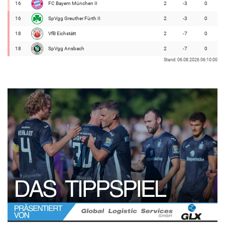
16
FC Bayern München II
2
-3
0
16
SpVgg Greuther Fürth II
2
-3
0
18
VfB Eichstätt
2
-7
0
18
SpVgg Ansbach
2
-7
0
Stand: 06.08.2026 06:10:00