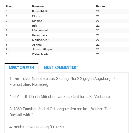
Platz
Benutzer
Punkte
1
Roger Fridlin
25
2
Globsi
22
3
Dinaldo
22
4
Italo
22
5
Löwenanteil
22
6
Ramontada
22
7
Martina Zepf
22
8
Johnny
22
9
Johann Gimpel
22
10
Weber Martin
21
MEIST KOMMENTIERT
MEIST GELESEN
1.
Die Ticker-Nachlese aus Giesing: Nur 2:2 gegen Augsburg II! -
Freiheit ohne Heimsieg
2.
db24 trifft ihn in München: Jetzt spricht Ismaiks Vertrauter
3.
1860-Fanshop ändert Öffnungszeiten radikal - Walch: "Der
Boykott wirkt"
4.
Nächster Neuzugang für 1860