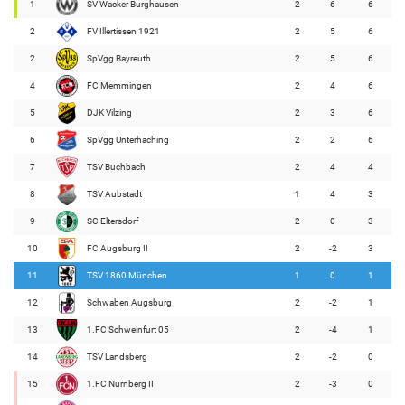
1
SV Wacker Burghausen
2
6
6
2
FV Illertissen 1921
2
5
6
2
SpVgg Bayreuth
2
5
6
4
FC Memmingen
2
4
6
5
DJK Vilzing
2
3
6
6
SpVgg Unterhaching
2
2
6
7
TSV Buchbach
2
4
4
8
TSV Aubstadt
1
4
3
9
SC Eltersdorf
2
0
3
10
FC Augsburg II
2
-2
3
11
TSV 1860 München
1
0
1
12
Schwaben Augsburg
2
-2
1
13
1.FC Schweinfurt 05
2
-4
1
14
TSV Landsberg
2
-2
0
15
1.FC Nürnberg II
2
-3
0