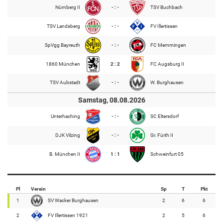
Nürnberg II
- : -
TSV Buchbach
TSV Landsberg
- : -
FV Illertissen
SpVgg Bayreuth
- : -
FC Memmingen
1860 München
2 : 2
FC Augsburg II
TSV Aubstadt
- : -
W. Burghausen
Samstag, 08.08.2026
Unterhaching
- : -
SC Eltersdorf
DJK Vilzing
- : -
Gr. Fürth II
B. München II
1 : 1
Schweinfurt 05
Pl
Verein
Sp
T
Pkt
1
SV Wacker Burghausen
2
6
6
2
FV Illertissen 1921
2
5
6