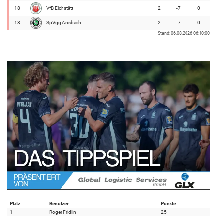
18
VfB Eichstätt
2
-7
0
18
SpVgg Ansbach
2
-7
0
Stand: 06.08.2026 06:10:00
Platz
Benutzer
Punkte
1
Roger Fridlin
25