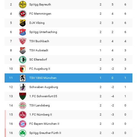
2
SpVgg Bayreuth
2
5
6
4
FC Memmingen
2
4
6
5
DJK Vilzing
2
3
6
6
SpVgg Unterhaching
2
2
6
7
TSV Buchbach
2
4
4
8
TSV Aubstadt
1
4
3
9
SC Eltersdorf
2
0
3
10
FC Augsburg II
2
-2
3
11
TSV 1860 München
1
0
1
12
Schwaben Augsburg
2
-2
1
13
1.FC Schweinfurt 05
2
-4
1
14
TSV Landsberg
2
-2
0
15
1.FC Nürnberg II
2
-3
0
16
FC Bayern München II
2
-3
0
16
SpVgg Greuther Fürth II
2
-3
0