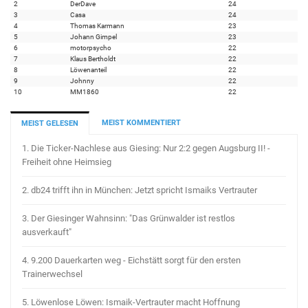
2
DerDave
24
3
Casa
24
4
Thomas Karmann
23
5
Johann Gimpel
23
6
motorpsycho
22
7
Klaus Bertholdt
22
8
Löwenanteil
22
9
Johnny
22
10
MM1860
22
MEIST KOMMENTIERT
MEIST GELESEN
1.
Die Ticker-Nachlese aus Giesing: Nur 2:2 gegen Augsburg II! -
Freiheit ohne Heimsieg
2.
db24 trifft ihn in München: Jetzt spricht Ismaiks Vertrauter
3.
Der Giesinger Wahnsinn: "Das Grünwalder ist restlos
ausverkauft"
4.
9.200 Dauerkarten weg - Eichstätt sorgt für den ersten
Trainerwechsel
5.
Löwenlose Löwen: Ismaik-Vertrauter macht Hoffnung