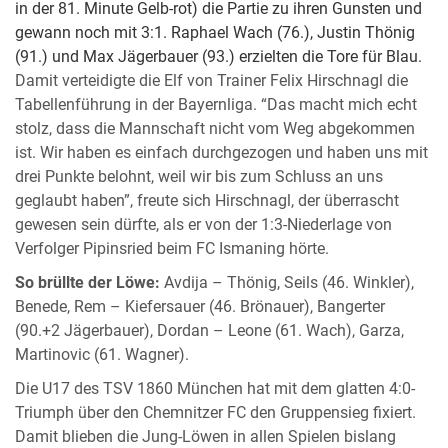
in der 81. Minute Gelb-rot) die Partie zu ihren Gunsten und
gewann noch mit 3:1. Raphael Wach (76.), Justin Thönig
(91.) und Max Jägerbauer (93.) erzielten die Tore für Blau.
Damit verteidigte die Elf von Trainer Felix Hirschnagl die
Tabellenführung in der Bayernliga. “Das macht mich echt
stolz, dass die Mannschaft nicht vom Weg abgekommen
ist. Wir haben es einfach durchgezogen und haben uns mit
drei Punkte belohnt, weil wir bis zum Schluss an uns
geglaubt haben”, freute sich Hirschnagl, der überrascht
gewesen sein dürfte, als er von der 1:3-Niederlage von
Verfolger Pipinsried beim FC Ismaning hörte.
So brüllte der Löwe:
Avdija – Thönig, Seils (46. Winkler),
Benede, Rem – Kiefersauer (46. Brönauer), Bangerter
(90.+2 Jägerbauer), Dordan – Leone (61. Wach), Garza,
Martinovic (61. Wagner).
Die U17 des TSV 1860 München hat mit dem glatten 4:0-
Triumph über den Chemnitzer FC den Gruppensieg fixiert.
Damit blieben die Jung-Löwen in allen Spielen bislang