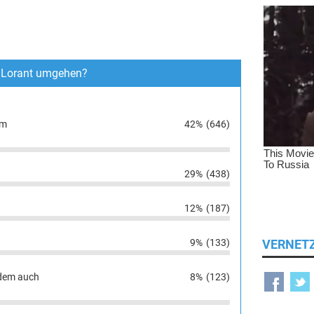
r Lorant umgehen?
am
42%
(646)
29%
(438)
12%
(187)
VERNET
9%
(133)
 dem auch
8%
(123)