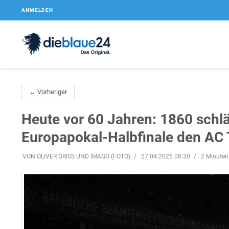
ANMELDEN
← Vorheriger
Heute vor 60 Jahren: 1860 schlä
Europapokal-Halbfinale den AC T
VON OLIVER GRISS UND IMAGO (FOTO)
27.04.2025 08:30
2 Minuten