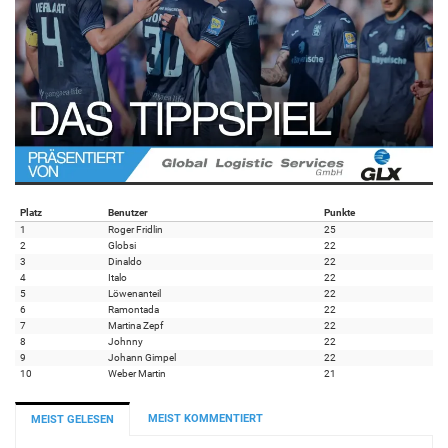
Platz
Benutzer
Punkte
1
Roger Fridlin
25
2
Globsi
22
3
Dinaldo
22
4
Italo
22
5
Löwenanteil
22
6
Ramontada
22
7
Martina Zepf
22
8
Johnny
22
9
Johann Gimpel
22
10
Weber Martin
21
MEIST KOMMENTIERT
MEIST GELESEN