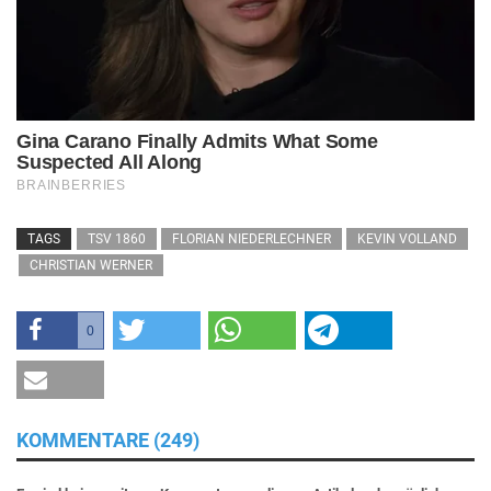
TAGS
TSV 1860
FLORIAN NIEDERLECHNER
KEVIN VOLLAND
CHRISTIAN WERNER
0
KOMMENTARE (249)