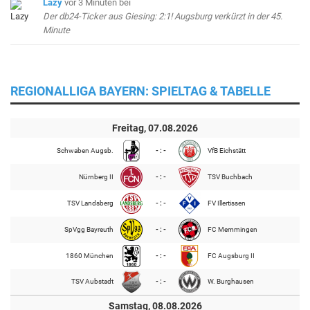
Lazy
vor 3 Minuten
bei
Der db24-Ticker aus Giesing: 2:1! Augsburg verkürzt in der 45.
Minute
REGIONALLIGA BAYERN: SPIELTAG & TABELLE
Freitag, 07.08.2026
Schwaben Augsb.
- : -
VfB Eichstätt
Nürnberg II
- : -
TSV Buchbach
TSV Landsberg
- : -
FV Illertissen
SpVgg Bayreuth
- : -
FC Memmingen
1860 München
- : -
FC Augsburg II
TSV Aubstadt
- : -
W. Burghausen
Samstag, 08.08.2026