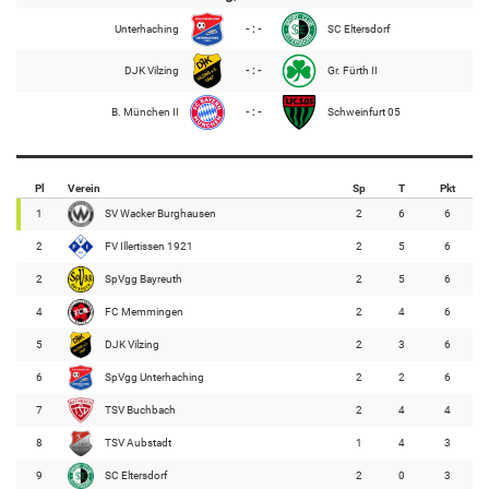
Unterhaching
- : -
SC Eltersdorf
DJK Vilzing
- : -
Gr. Fürth II
B. München II
- : -
Schweinfurt 05
Pl
Verein
Sp
T
Pkt
1
SV Wacker Burghausen
2
6
6
2
FV Illertissen 1921
2
5
6
2
SpVgg Bayreuth
2
5
6
4
FC Memmingen
2
4
6
5
DJK Vilzing
2
3
6
6
SpVgg Unterhaching
2
2
6
7
TSV Buchbach
2
4
4
8
TSV Aubstadt
1
4
3
9
SC Eltersdorf
2
0
3