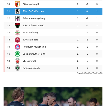
10
FC Augsburg II
2
-2
3
11
TSV 1860 München
1
0
1
12
Schwaben Augsburg
2
-2
1
13
1.FC Schweinfurt 05
2
-4
1
14
TSV Landsberg
2
-2
0
15
1.FC Nürnberg II
2
-3
0
16
FC Bayern München II
2
-3
0
16
SpVgg Greuther Fürth II
2
-3
0
18
VfB Eichstätt
2
-7
0
18
SpVgg Ansbach
2
-7
0
Stand: 06.08.2026 06:10:00