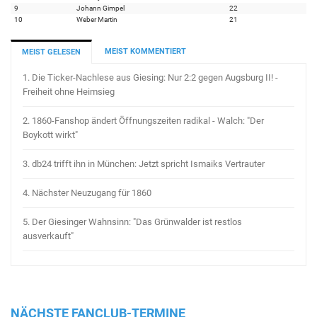
9
Johann Gimpel
22
10
Weber Martin
21
MEIST KOMMENTIERT
MEIST GELESEN
1.
Die Ticker-Nachlese aus Giesing: Nur 2:2 gegen Augsburg II! -
Freiheit ohne Heimsieg
2.
1860-Fanshop ändert Öffnungszeiten radikal - Walch: "Der
Boykott wirkt"
3.
db24 trifft ihn in München: Jetzt spricht Ismaiks Vertrauter
4.
Nächster Neuzugang für 1860
5.
Der Giesinger Wahnsinn: "Das Grünwalder ist restlos
ausverkauft"
NÄCHSTE FANCLUB-TERMINE