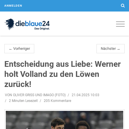
ANMELDEN
Togg
navig
← Vorheriger
Nächster →
Entscheidung aus Liebe: Werner
holt Volland zu den Löwen
zurück!
VON OLIVER GRISS UND IMAGO (FOTO)
21.04.2025 10:03
2 Minuten Lesezeit
205 Kommentare