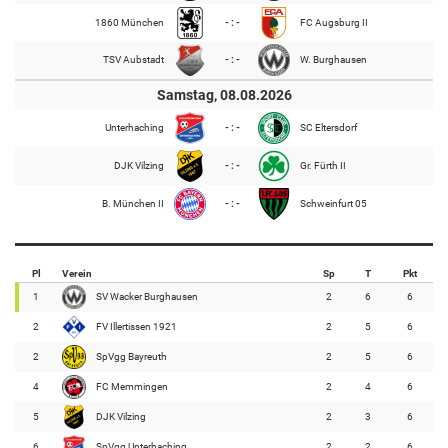
1860 München
- : -
FC Augsburg II
TSV Aubstadt
- : -
W. Burghausen
Samstag, 08.08.2026
Unterhaching
- : -
SC Eltersdorf
DJK Vilzing
- : -
Gr. Fürth II
B. München II
- : -
Schweinfurt 05
Pl
Verein
Sp
T
Pkt
1
SV Wacker Burghausen
2
6
6
2
FV Illertissen 1921
2
5
6
2
SpVgg Bayreuth
2
5
6
4
FC Memmingen
2
4
6
5
DJK Vilzing
2
3
6
6
SpVgg Unterhaching
2
2
6