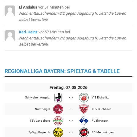
El Andalus
vor 51 Minuten
bei
Nach enttäuschendem 2:2 gegen Augsburg II: Jetzt die Löwen
selbst bewerten!
Karl-Heinz
vor 57 Minuten
bei
Nach enttäuschendem 2:2 gegen Augsburg II: Jetzt die Löwen
selbst bewerten!
REGIONALLIGA BAYERN: SPIELTAG & TABELLE
Freitag, 07.08.2026
Schwaben Augsb.
- : -
VfB Eichstätt
Nürnberg II
- : -
TSV Buchbach
TSV Landsberg
- : -
FV Illertissen
SpVgg Bayreuth
- : -
FC Memmingen