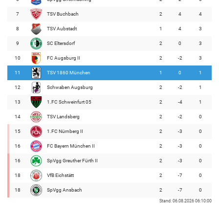
7
TSV Buchbach
2
4
4
8
TSV Aubstadt
1
4
3
9
SC Eltersdorf
2
0
3
10
FC Augsburg II
2
-2
3
11
TSV 1860 München
1
0
1
12
Schwaben Augsburg
2
-2
1
13
1.FC Schweinfurt 05
2
-4
1
14
TSV Landsberg
2
-2
0
15
1.FC Nürnberg II
2
-3
0
16
FC Bayern München II
2
-3
0
16
SpVgg Greuther Fürth II
2
-3
0
18
VfB Eichstätt
2
-7
0
18
SpVgg Ansbach
2
-7
0
Stand: 06.08.2026 06:10:00