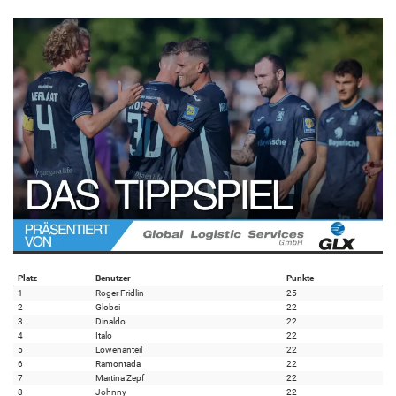
Platz
Benutzer
Punkte
1
Roger Fridlin
25
2
Globsi
22
3
Dinaldo
22
4
Italo
22
5
Löwenanteil
22
6
Ramontada
22
7
Martina Zepf
22
8
Johnny
22