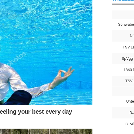
Schwabe
Nü
TSV L
SpVgg 
1860 
TSV 
Unte
DJ
B. M