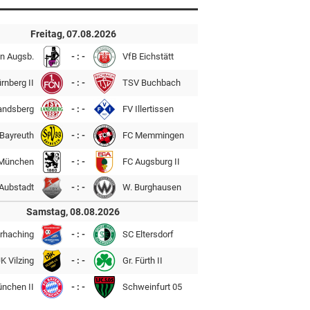
Freitag, 07.08.2026
n Augsb.
- : -
VfB Eichstätt
rnberg II
- : -
TSV Buchbach
andsberg
- : -
FV Illertissen
Bayreuth
- : -
FC Memmingen
München
- : -
FC Augsburg II
Aubstadt
- : -
W. Burghausen
Samstag, 08.08.2026
rhaching
- : -
SC Eltersdorf
K Vilzing
- : -
Gr. Fürth II
ünchen II
- : -
Schweinfurt 05