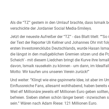
Als die “TZ” gestern in den Umlauf brachte, dass Ismaik 
verschickte der Jordanier Social Media-Smileys.
Jetzt der neueste Aufreißer der “TZ” - das Blatt titelt: “”
der Text der Reporter Uli Kellner und Johannes Ohr mit f
ersten Investorencklubs Deutschlands, wurde Hasan Ismai
die längst in den maßgeblichen Gremien sitzen und die P
Scheich’ - mit diesem Liedchen bringt die Kurve ihre Ismai
davon, Ismaik rausekeln zu können - um dann, im Idealfalll
Motto: Wir kaufen uns unseren Verein zurück!”
Und weiter: “Klingt wie eine gspinnerte Idee, ist aber im U
Einflussreiche Fans, allesamt wohlhabend, haben bereits ei
Weil elf Millionäre jeweils elf Millionen Euro geben soll
befreien. Sieben stehen schön länger bereit - inzwischen so
sein.” Wären nach Adam Riese: 121 Millionen Euro.