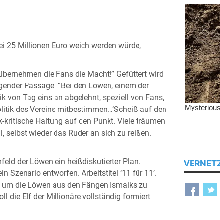
bei 25 Millionen Euro weich werden würde,
So übernehmen die Fans die Macht!” Gefüttert wird
olgender Passage: “Bei den Löwen, einem der
k von Tag eins an abgelehnt, speziell von Fans,
olitik des Vereins mitbestimmen…’Scheiß auf den
k-kritische Haltung auf den Punkt. Viele träumen
, selbst wieder das Ruder an sich zu reißen.
mfeld der Löwen ein heißdiskutierter Plan.
VERNET
n Szenario entworfen. Arbeitstitel ‘11 für 11’.
ten, um die Löwen aus den Fängen Ismaiks zu
ll die Elf der Millionäre vollständig formiert