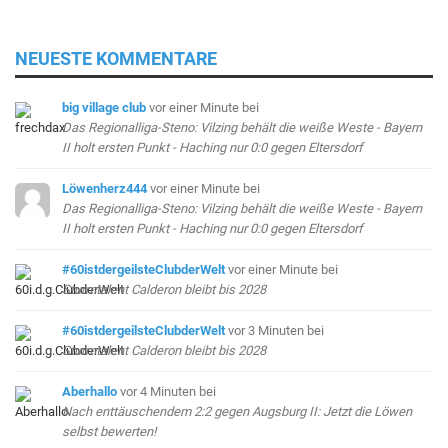
NEUESTE KOMMENTARE
big village club
vor einer Minute
bei
Das Regionalliga-Steno: Vilzing behält die weiße Weste - Bayern
II holt ersten Punkt - Haching nur 0:0 gegen Eltersdorf
Löwenherz444
vor einer Minute
bei
Das Regionalliga-Steno: Vilzing behält die weiße Weste - Bayern
II holt ersten Punkt - Haching nur 0:0 gegen Eltersdorf
#60istdergeilsteClubderWelt
vor einer Minute
bei
Sturmtalent Calderon bleibt bis 2028
#60istdergeilsteClubderWelt
vor 3 Minuten
bei
Sturmtalent Calderon bleibt bis 2028
Aberhallo
vor 4 Minuten
bei
Nach enttäuschendem 2:2 gegen Augsburg II: Jetzt die Löwen
selbst bewerten!