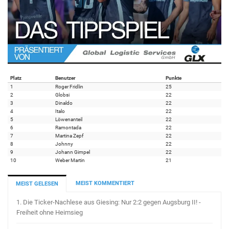
Platz
Benutzer
Punkte
1
Roger Fridlin
25
2
Globsi
22
3
Dinaldo
22
4
Italo
22
5
Löwenanteil
22
6
Ramontada
22
7
Martina Zepf
22
8
Johnny
22
9
Johann Gimpel
22
10
Weber Martin
21
MEIST KOMMENTIERT
MEIST GELESEN
1.
Die Ticker-Nachlese aus Giesing: Nur 2:2 gegen Augsburg II! -
Freiheit ohne Heimsieg