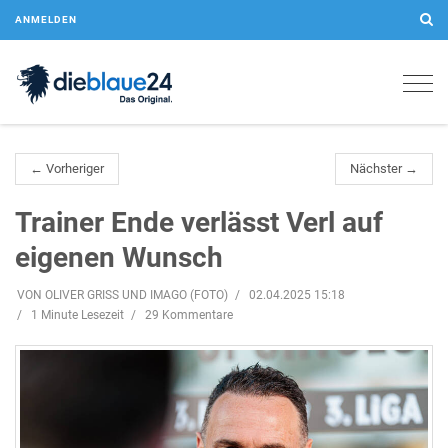
ANMELDEN
Togg
navig
← Vorheriger
Nächster →
Trainer Ende verlässt Verl auf
eigenen Wunsch
VON OLIVER GRISS UND IMAGO (FOTO)
02.04.2025 15:18
1 Minute Lesezeit
29 Kommentare