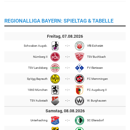
REGIONALLIGA BAYERN: SPIELTAG & TABELLE
Freitag, 07.08.2026
Schwaben Augsb.
- : -
VfB Eichstätt
Nürnberg II
- : -
TSV Buchbach
TSV Landsberg
- : -
FV Illertissen
SpVgg Bayreuth
- : -
FC Memmingen
1860 München
- : -
FC Augsburg II
TSV Aubstadt
- : -
W. Burghausen
Samstag, 08.08.2026
Unterhaching
- : -
SC Eltersdorf