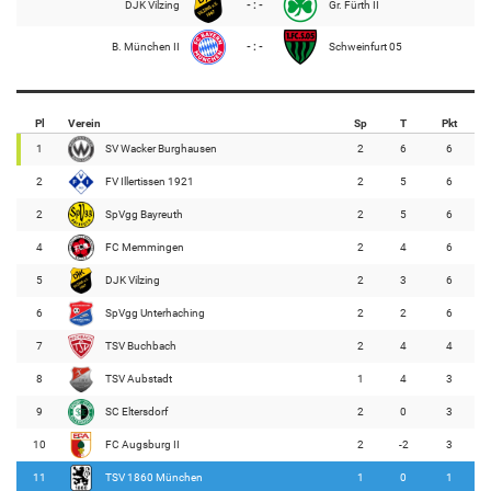
DJK Vilzing
- : -
Gr. Fürth II
B. München II
- : -
Schweinfurt 05
Pl
Verein
Sp
T
Pkt
1
SV Wacker Burghausen
2
6
6
2
FV Illertissen 1921
2
5
6
2
SpVgg Bayreuth
2
5
6
4
FC Memmingen
2
4
6
5
DJK Vilzing
2
3
6
6
SpVgg Unterhaching
2
2
6
7
TSV Buchbach
2
4
4
8
TSV Aubstadt
1
4
3
9
SC Eltersdorf
2
0
3
10
FC Augsburg II
2
-2
3
11
TSV 1860 München
1
0
1