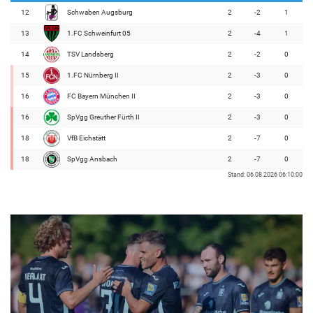
12
Schwaben Augsburg
2
-2
1
13
1.FC Schweinfurt 05
2
-4
1
14
TSV Landsberg
2
-2
0
15
1.FC Nürnberg II
2
-3
0
16
FC Bayern München II
2
-3
0
16
SpVgg Greuther Fürth II
2
-3
0
18
VfB Eichstätt
2
-7
0
18
SpVgg Ansbach
2
-7
0
Stand: 06.08.2026 06:10:00