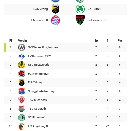
DJK Vilzing
- : -
Gr. Fürth II
B. München II
- : -
Schweinfurt 05
Pl
Verein
Sp
T
Pkt
1
SV Wacker Burghausen
2
6
6
2
FV Illertissen 1921
2
5
6
2
SpVgg Bayreuth
2
5
6
4
FC Memmingen
2
4
6
5
DJK Vilzing
2
3
6
6
SpVgg Unterhaching
2
2
6
7
TSV Buchbach
2
4
4
8
TSV Aubstadt
1
4
3
9
SC Eltersdorf
2
0
3
10
FC Augsburg II
2
-2
3