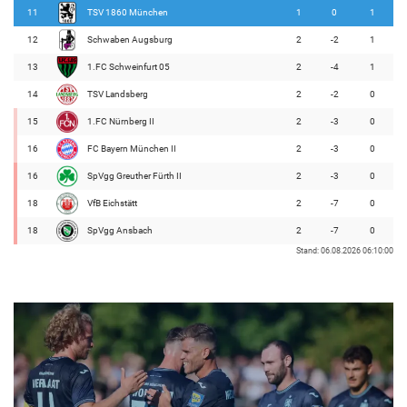
11
TSV 1860 München
1
0
1
12
Schwaben Augsburg
2
-2
1
13
1.FC Schweinfurt 05
2
-4
1
14
TSV Landsberg
2
-2
0
15
1.FC Nürnberg II
2
-3
0
16
FC Bayern München II
2
-3
0
16
SpVgg Greuther Fürth II
2
-3
0
18
VfB Eichstätt
2
-7
0
18
SpVgg Ansbach
2
-7
0
Stand: 06.08.2026 06:10:00