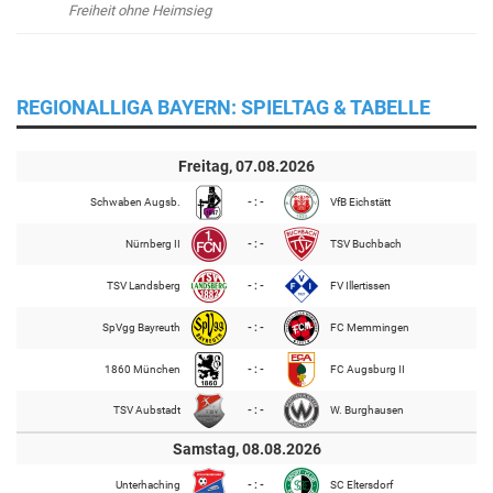
Freiheit ohne Heimsieg
REGIONALLIGA BAYERN: SPIELTAG & TABELLE
Freitag, 07.08.2026
Schwaben Augsb.
- : -
VfB Eichstätt
Nürnberg II
- : -
TSV Buchbach
TSV Landsberg
- : -
FV Illertissen
SpVgg Bayreuth
- : -
FC Memmingen
1860 München
- : -
FC Augsburg II
TSV Aubstadt
- : -
W. Burghausen
Samstag, 08.08.2026
Unterhaching
- : -
SC Eltersdorf