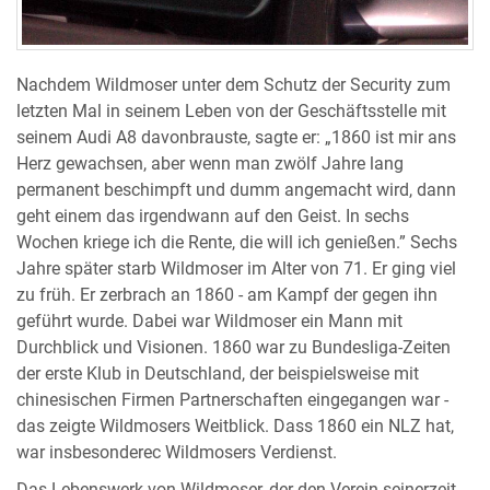
Nachdem Wildmoser unter dem Schutz der Security zum
letzten Mal in seinem Leben von der Geschäftsstelle mit
seinem Audi A8 davonbrauste, sagte er: „1860 ist mir ans
Herz gewachsen, aber wenn man zwölf Jahre lang
permanent beschimpft und dumm angemacht wird, dann
geht einem das irgendwann auf den Geist. In sechs
Wochen kriege ich die Rente, die will ich genießen.” Sechs
Jahre später starb Wildmoser im Alter von 71. Er ging viel
zu früh. Er zerbrach an 1860 - am Kampf der gegen ihn
geführt wurde. Dabei war Wildmoser ein Mann mit
Durchblick und Visionen. 1860 war zu Bundesliga-Zeiten
der erste Klub in Deutschland, der beispielsweise mit
chinesischen Firmen Partnerschaften eingegangen war -
das zeigte Wildmosers Weitblick. Dass 1860 ein NLZ hat,
war insbesonderec Wildmosers Verdienst.
Das Lebenswerk von Wildmoser, der den Verein seinerzeit