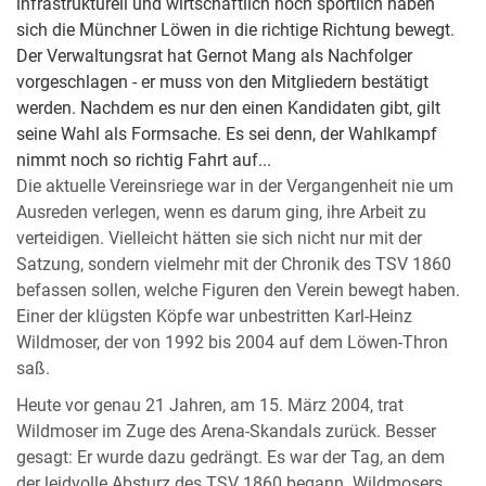
infrastrukturell und wirtschaftlich noch sportlich haben
sich die Münchner Löwen in die richtige Richtung bewegt.
Der Verwaltungsrat hat Gernot Mang als Nachfolger
vorgeschlagen - er muss von den Mitgliedern bestätigt
werden. Nachdem es nur den einen Kandidaten gibt, gilt
seine Wahl als Formsache. Es sei denn, der Wahlkampf
nimmt noch so richtig Fahrt auf...
Die aktuelle Vereinsriege war in der Vergangenheit nie um
Ausreden verlegen, wenn es darum ging, ihre Arbeit zu
verteidigen. Vielleicht hätten sie sich nicht nur mit der
Satzung, sondern vielmehr mit der Chronik des TSV 1860
befassen sollen, welche Figuren den Verein bewegt haben.
Einer der klügsten Köpfe war unbestritten Karl-Heinz
Wildmoser, der von 1992 bis 2004 auf dem Löwen-Thron
saß.
Heute vor genau 21 Jahren, am 15. März 2004, trat
Wildmoser im Zuge des Arena-Skandals zurück. Besser
gesagt: Er wurde dazu gedrängt. Es war der Tag, an dem
der leidvolle Absturz des TSV 1860 begann. Wildmosers