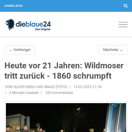
ANMELDEN
Togg
navig
← Vorheriger
Nächster →
Heute vor 21 Jahren: Wildmoser
tritt zurück - 1860 schrumpft
VON OLIVER GRISS UND IMAGO (FOTO)
15.03.2025 21:34
3 Minuten Lesezeit
100 Kommentare