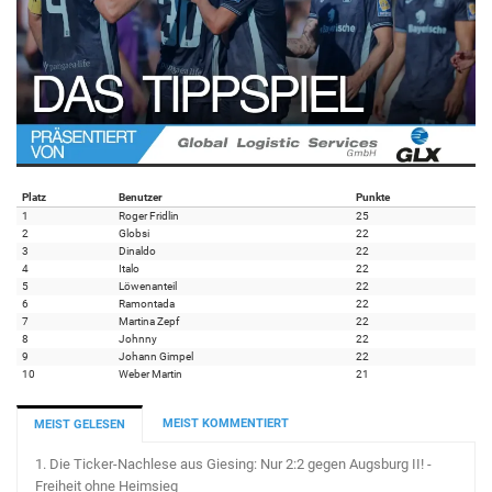
Platz
Benutzer
Punkte
1
Roger Fridlin
25
2
Globsi
22
3
Dinaldo
22
4
Italo
22
5
Löwenanteil
22
6
Ramontada
22
7
Martina Zepf
22
8
Johnny
22
9
Johann Gimpel
22
10
Weber Martin
21
MEIST KOMMENTIERT
MEIST GELESEN
1.
Die Ticker-Nachlese aus Giesing: Nur 2:2 gegen Augsburg II! -
Freiheit ohne Heimsieg