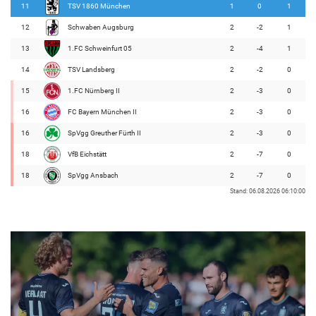
11
TSV 1860 München
1
0
1
12
Schwaben Augsburg
2
-2
1
13
1.FC Schweinfurt 05
2
-4
1
14
TSV Landsberg
2
-2
0
15
1.FC Nürnberg II
2
-3
0
16
FC Bayern München II
2
-3
0
16
SpVgg Greuther Fürth II
2
-3
0
18
VfB Eichstätt
2
-7
0
18
SpVgg Ansbach
2
-7
0
Stand: 06.08.2026 06:10:00