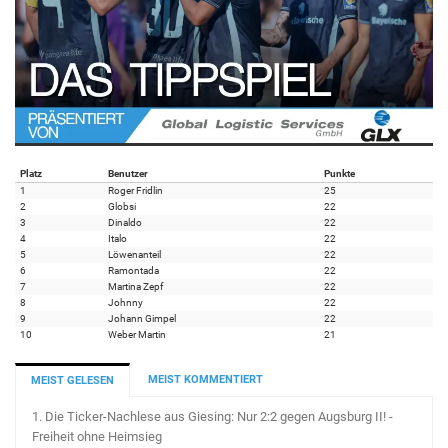
Platz
Benutzer
Punkte
1
Roger Fridlin
25
2
Globsi
22
3
Dinaldo
22
4
Italo
22
5
Löwenanteil
22
6
Ramontada
22
7
Martina Zepf
22
8
Johnny
22
9
Johann Gimpel
22
10
Weber Martin
21
MEIST KOMMENTIERT
MEIST GELESEN
1.
Die Ticker-Nachlese aus Giesing: Nur 2:2 gegen Augsburg II! -
Freiheit ohne Heimsieg