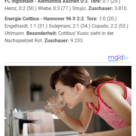
FC Ingolstadt - Alemannia Aachen 0:3.
Tore:
0:1 (29.)
Heinz, 0:2 (50.) Wiebe, 0:3 (77.) Strujic.
Zuschauer:
3.810.
Energie Cottbus - Hannover 96 II 2:2.
Tore:
1:0 (20.)
Engelhardt, 1:1 (31.) Sulejmani, 2:1 (34.) Copado, 2:2 (53.)
Uhlmann.
Besonderheit:
Cottbus’ Kusic sieht in der
Nachspielzeit Rot.
Zuschauer:
9.233.