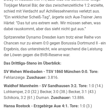
Torjäger Marcel Bär, der das zwischenzeitliche 1:2 erzielte,
schied mit Verdacht auf Achillessehnenriss verletzt aus.
“Ein wirklicher Scheiß-Tag”, ärgerte sich Aue-Trainer Jens
Härtel: “Das tut uns extrem weh. Wir müssen sehen, was
dabei rauskommt, aber das sieht nicht gut aus.”
Spitzenreiter Dynamo Dresden kam trotz einer Reihe von
Chancen nur zu einem 0:0 gegen Borussia Dortmund II - ein
Ergebnis, das unterstreicht, wie ansprechend die Leistung
der Löwen gegen die BVB-Reserve war.
Das Drittliga-Steno im Überblick:
SV Wehen Wiesbaden - TSV 1860 München 0:0.
Tore:
Fehlanzeige.
Zuschauer:
3.816.
Waldhof Mannheim - SV Sandhausen 3:2.
Tore:
1:0 (14.)
Lohkemper, 2:0 (32.) Becker, 3:0 (38.) Becker, 3:1 (43.)
Schikora, 3:2 (61.) Duman.
Zuschauer:
13.886.
Hansa Rostock - Erzgebirge Aue 4:1.
Tore:
1:0 (3.)