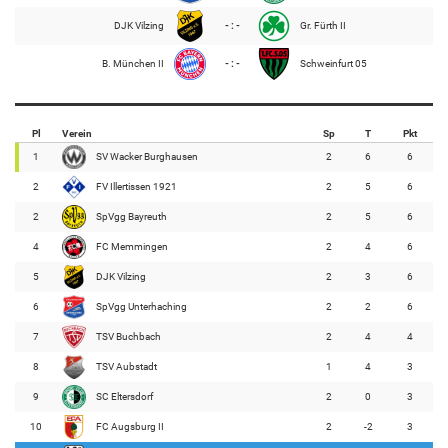
DJK Vilzing
- : -
Gr. Fürth II
B. München II
- : -
Schweinfurt 05
Pl
Verein
Sp
T
Pkt
1
SV Wacker Burghausen
2
6
6
2
FV Illertissen 1921
2
5
6
2
SpVgg Bayreuth
2
5
6
4
FC Memmingen
2
4
6
5
DJK Vilzing
2
3
6
6
SpVgg Unterhaching
2
2
6
7
TSV Buchbach
2
4
4
8
TSV Aubstadt
1
4
3
9
SC Eltersdorf
2
0
3
10
FC Augsburg II
2
-2
3