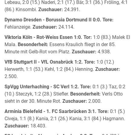
Lebeau, 2:0 (15.) Naderi, 2:1 (17.) Bär, 3:1 (36.) Fröling, 4:1
(86.) Kinsombi.
Zuschauer:
24.391.
Dynamo Dresden - Borussia Dortmund II 0:0.
Tore:
Fehlanzeige.
Zuschauer:
24.114.
Viktoria Köln - Rot-Weiss Essen 1:0.
Tor:
1:0 (83.) Malek El
Mala.
Besonderheit:
Essens Kraulich fliegt in der 85.
Minute mit Gelb-Rot vom Platz.
Zuschauer:
4.938.
VfB Stuttgart II - VfL Osnabrück 1:2.
Tore:
1:0 (12.)
Herwerth, 1:1 (53.) Kehl, 1:2 (84.) Henning.
Zuschauer:
2.500.
SpVgg Unterhaching - SC Verl 1:2.
Tore:
0:1 (3.) Taz, 0:2
(10.) Steczyk, 1:2 (28.) Stiefler.
Besonderheit:
Verls Otto
sieht in der 30. Minute Rot.
Zuschauer:
2.000.
Arminia Bielefeld - 1. FC Saarbrücken 3:1.
Tore:
0:1 (5.)
Civeja, 1:1 (8.) Kania, 2:1 (26.) Kania, 3:1 (84.) Hagmann.
Zuschauer:
18.403.