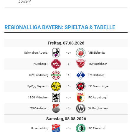
Löwen!
REGIONALLIGA BAYERN: SPIELTAG & TABELLE
Freitag, 07.08.2026
Schwaben Augsb.
- : -
VfB Eichstätt
Nürnberg II
- : -
TSV Buchbach
TSV Landsberg
- : -
FV Illertissen
SpVgg Bayreuth
- : -
FC Memmingen
1860 München
- : -
FC Augsburg II
TSV Aubstadt
- : -
W. Burghausen
Samstag, 08.08.2026
Unterhaching
- : -
SC Eltersdorf