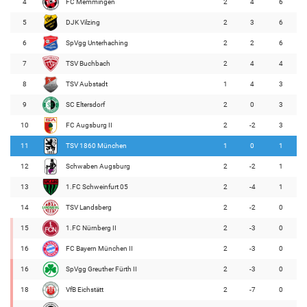
4
FC Memmingen
2
4
6
5
DJK Vilzing
2
3
6
6
SpVgg Unterhaching
2
2
6
7
TSV Buchbach
2
4
4
8
TSV Aubstadt
1
4
3
9
SC Eltersdorf
2
0
3
10
FC Augsburg II
2
-2
3
11
TSV 1860 München
1
0
1
12
Schwaben Augsburg
2
-2
1
13
1.FC Schweinfurt 05
2
-4
1
14
TSV Landsberg
2
-2
0
15
1.FC Nürnberg II
2
-3
0
16
FC Bayern München II
2
-3
0
16
SpVgg Greuther Fürth II
2
-3
0
18
VfB Eichstätt
2
-7
0