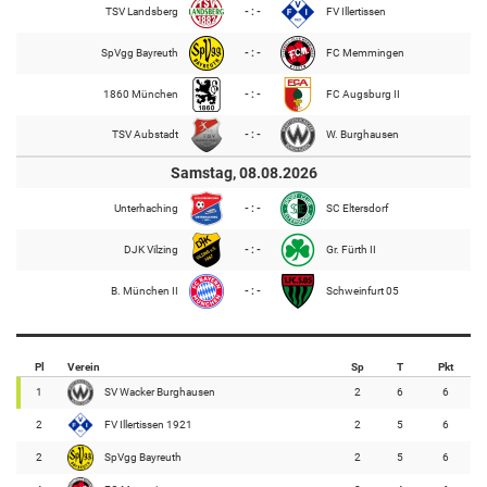
TSV Landsberg
- : -
FV Illertissen
SpVgg Bayreuth
- : -
FC Memmingen
1860 München
- : -
FC Augsburg II
TSV Aubstadt
- : -
W. Burghausen
Samstag, 08.08.2026
Unterhaching
- : -
SC Eltersdorf
DJK Vilzing
- : -
Gr. Fürth II
B. München II
- : -
Schweinfurt 05
Pl
Verein
Sp
T
Pkt
1
SV Wacker Burghausen
2
6
6
2
FV Illertissen 1921
2
5
6
2
SpVgg Bayreuth
2
5
6