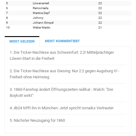
5
Löwenanteil
22
6
Ramontada
22
7
Martina Zepf
22
8
Johnny
22
9
Johann Gimpel
22
10
Weber Martin
21
MEIST KOMMENTIERT
MEIST GELESEN
1.
Die Ticker-Nachlese aus Schweinfurt: 2:2! Mittelprächtiger
Löwen-Start in die Freiheit
2.
Die Ticker-Nachlese aus Giesing: Nur 2:2 gegen Augsburg II! -
Freiheit ohne Heimsieg
3.
1860-Fanshop ändert Öffnungszeiten radikal - Walch: "Der
Boykott wirkt"
4.
db24 trifft ihn in München: Jetzt spricht Ismaiks Vertrauter
5.
Nächster Neuzugang für 1860