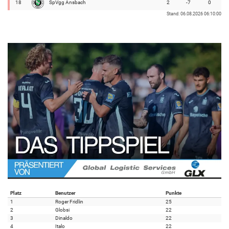
18
SpVgg Ansbach
2
-7
0
Stand: 06.08.2026 06:10:00
Platz
Benutzer
Punkte
1
Roger Fridlin
25
2
Globsi
22
3
Dinaldo
22
4
Italo
22